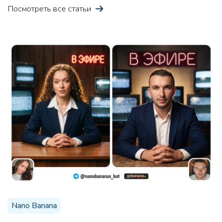
Посмотреть все статьи
20 заголовков вебинара
Про
20 заголовков для вебинара по вашей теме, для
привлечения внимания аудитории
15 тем для вашей ЦА
Про
Получите темы для целевой аудитории, чтобы
создать контент, который будет привлекать и
удерживать их внимание
Nano Banana