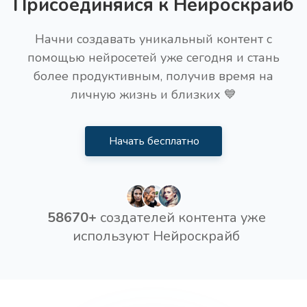
Присоединяйся к Нейроскрайб
Начни создавать уникальный контент с
Заголовки для статьи PRO
Про
помощью нейросетей уже сегодня и стань
Получите поистине качественные и привлекающие
более продуктивным, получив время на
внимание заголовки для вашей статьи (PRO
личную жизнь и близких 💙
версия)
Начать бесплатно
Генератор FAQs
58670+
создателей контента уже
Получите список часто задаваемых вопросов и
ответов по вашему продукту/услуге
используют Нейроскрайб