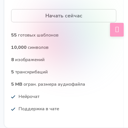
Начать сейчас
Идеи трендов в нише
Получите актуальный анализ трендов в вашей
55
готовых шаблонов
нише, включающий потребительские и
маркетинговые тенденции, с практическими
10,000
символов
рекомендациями по их применению.
8
изображений
5
транскрибаций
5 MB
огран. размера аудиофайла
Нейрочат
Проблемы и потребности ЦА
Про
Получите список проблем и потребностей вашей
Поддержка в чате
ЦА