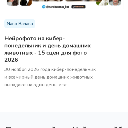
Nano Banana
20 вопросов от ЦА
Про
Получите 20 вопросов, которые задаёт ваша
Нейрофото на кибер-
Целевую Аудиторию
понедельник и день домашних
животных - 15 сцен для фото
2026
30 ноября 2026 года кибер-понедельник
и всемирный день домашних животных
15 вопросов для глубинного интервью
выпадают на один день, и эт...
Про
Получите 15 вопросов для проведения глубинного
интервью (CastDev)