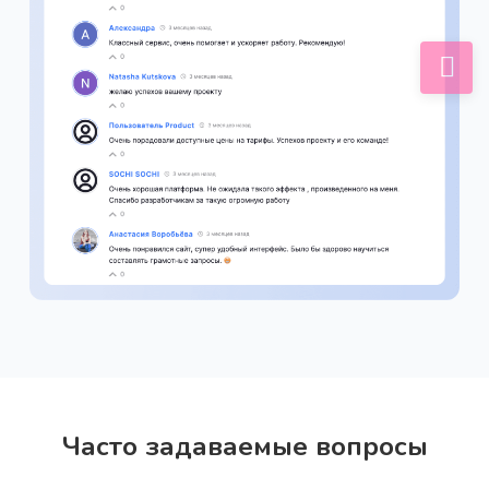
Холодное email-письмо
Про
Создание холодного email: тема, персонализация,
ценностное предложение, CTA, рекомендации по
отправке и A/B тестированию
Закрытие возражений клиентов
Превратите возражения клиентов из препятствий
в возможности для углубления доверия. Получите
готовый сценарий отработки любого возражения с
учетом психологии клиента и этики продаж
Часто задаваемые вопросы