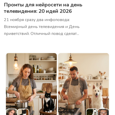
Промты для нейросети на день
телевидения: 20 идей 2026
21 ноября сразу два инфоповода:
Сценарий вебинара PASTOR
Про
Всемирный день телевидения и День
Получите сценарий вебинара используя структуру
PASTOR (Проблема, Анализ, Свидетельства,
приветствий. Отличный повод сделат...
Трансформация, Призыв к действию)
Лестница Бена Ханта
Про
Проведите вашу ЦА по лестнице прогрева Бена
Ханта, для работы с ними на разных этапах
принятия решения о покупке