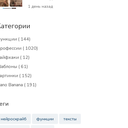
1 день назад
Категории
ункции
( 144)
рофессии
( 1020)
айфхаки
( 12)
аблоны
( 61)
артинки
( 152)
ano Banana
( 191)
еги
нейроскрайб
функции
тексты