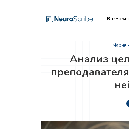
Возможно
Мария 
Анализ це
преподавател
не