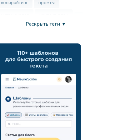
копирайтинг
промты
нутрициолог
контент-план
Раскрыть теги ▼
врач
нейросеть
маркетинг
анализ ца
chatgpt
запросы
развитие креативности
вдохновение
продуктивность
искусственный интеллект
генерация идей
поиск новых подходов
навыки презентации
коммуникация
мозговой штурм