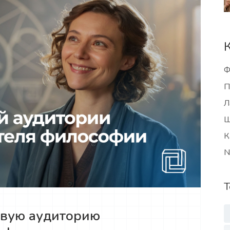
Ф
П
Л
Ш
К
N
Т
евую аудиторию