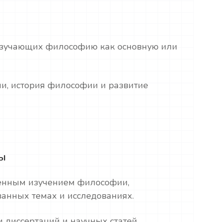
 изучающих философию как основную или
и, история философии и развитие
ты
енным изучением философии,
ванных темах и исследованиях.
 диссертаций и научных статей.