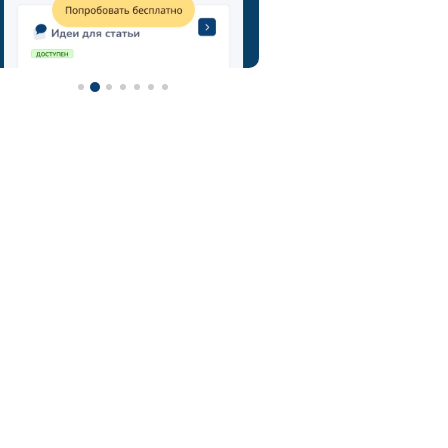
метод мозгового штурма
технология мозговой штурм
мозговой штурм идеи
нейроскрайб
chatgpt
фотограф
контент-план
туристический гид
контент
турагентство
ии
визажист
email
онлайн-школы
фитнес тренер
фитнес
ии фото
нейросеть для репетитора
астролог
нейросеть
midjorney
генерация картинок
флорист
телеграм
юрист
адвокат