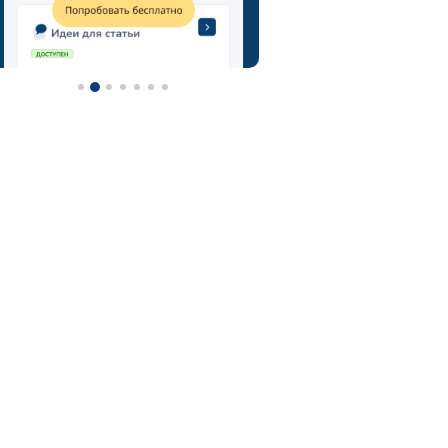
метод мозгового штурма
технология мозговой штурм
мозговой штурм идеи
нейроскрайб
chatgpt
фотограф
контент-план
туристический гид
контент
турагентство
ии
визажист
email
онлайн-школы
фитнес тренер
фитнес
ии фото
нейросеть для репетитора
астролог
нейросеть
midjorney
генерация картинок
флорист
телеграм
юрист
адвокат