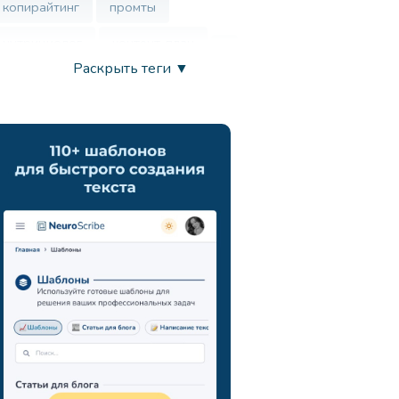
копирайтинг
промты
нутрициолог
контент-план
Раскрыть теги ▼
врач
нейросеть
маркетинг
анализ ца
chatgpt
запросы
развитие креативности
вдохновение
продуктивность
искусственный интеллект
генерация идей
поиск новых подходов
навыки презентации
коммуникация
мозговой штурм