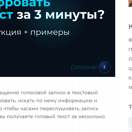
Ф
П
Л
Ш
К
N
щение голосовой записи в текстовый
овать, искать по нему информацию и
Т
го чтобы часами переслушивать запись
вы получаете готовый текст за несколько