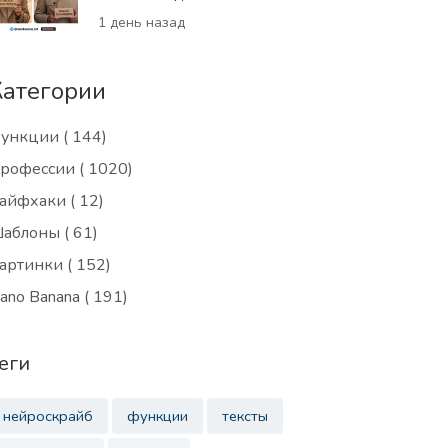
1 день назад
Категории
ункции
( 144)
рофессии
( 1020)
айфхаки
( 12)
аблоны
( 61)
артинки
( 152)
ano Banana
( 191)
еги
нейроскрайб
функции
тексты