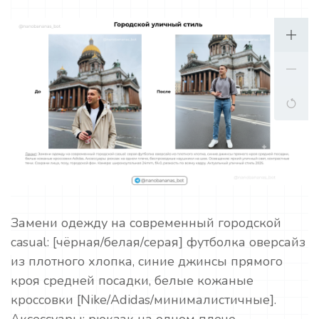
Замени одежду на современный городской
casual: [чёрная/белая/серая] футболка оверсайз
из плотного хлопка, синие джинсы прямого
кроя средней посадки, белые кожаные
кроссовки [Nike/Adidas/минималистичные].
Аксессуары: рюкзак на одном плече,