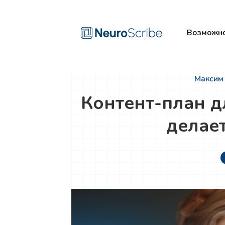
Возможно
Максим 
Контент-план д
делае