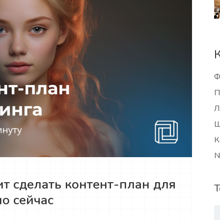
Ф
П
Л
Ш
К
N
ит сделать контент-план для
Т
о сейчас