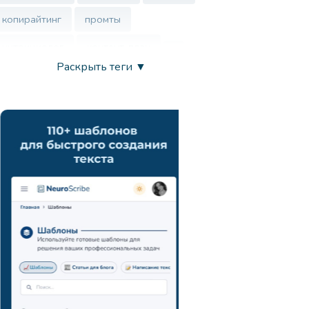
копирайтинг
промты
нутрициолог
контент-план
Раскрыть теги ▼
врач
нейросеть
маркетинг
анализ ца
chatgpt
запросы
развитие креативности
вдохновение
продуктивность
искусственный интеллект
генерация идей
поиск новых подходов
навыки презентации
коммуникация
мозговой штурм