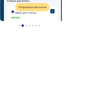
метод мозгового штурма
технология мозговой штурм
мозговой штурм идеи
нейроскрайб
chatgpt
фотограф
контент-план
туристический гид
контент
турагентство
ии
визажист
email
онлайн-школы
фитнес тренер
фитнес
ии фото
нейросеть для репетитора
астролог
нейросеть
midjorney
генерация картинок
флорист