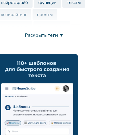
нейроскрайб
функции
тексты
копирайтинг
промты
нутрициолог
контент-план
Раскрыть теги ▼
врач
нейросеть
маркетинг
анализ ца
chatgpt
запросы
развитие креативности
вдохновение
продуктивность
искусственный интеллект
генерация идей
поиск новых подходов
навыки презентации
коммуникация