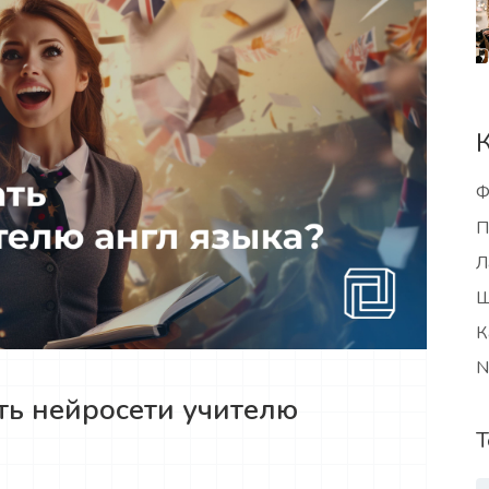
Ф
П
Л
Ш
К
N
ть нейросети учителю
Т