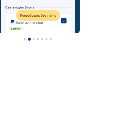
мозговой штурм
метод мозгового штурма
технология мозговой штурм
мозговой штурм идеи
нейроскрайб
chatgpt
фотограф
контент-план
туристический гид
контент
турагентство
ии
визажист
email
онлайн-школы
фитнес тренер
фитнес
ии фото
нейросеть для репетитора
астролог
нейросеть
midjorney
генерация картинок
флорист