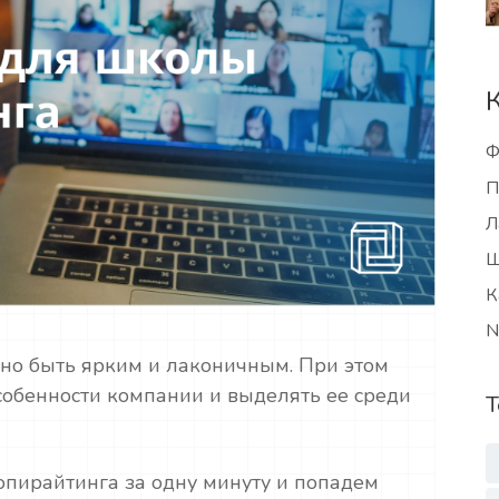
Ф
П
Л
Ш
К
N
но быть ярким и лаконичным. При этом
собенности компании и выделять ее среди
Т
пирайтинга за одну минуту и попадем