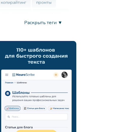
копирайтинг
промты
нутрициолог
контент-план
Раскрыть теги ▼
врач
нейросеть
маркетинг
анализ ца
chatgpt
запросы
развитие креативности
вдохновение
продуктивность
искусственный интеллект
генерация идей
поиск новых подходов
навыки презентации
коммуникация
мозговой штурм