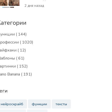
2 дня назад
Категории
ункции
( 144)
рофессии
( 1020)
айфхаки
( 12)
аблоны
( 61)
артинки
( 152)
ano Banana
( 191)
еги
нейроскрайб
функции
тексты