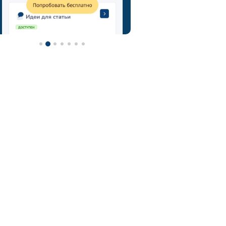
метод мозгового штурма
технология мозговой штурм
мозговой штурм идеи
нейроскрайб
chatgpt
фотограф
контент-план
туристический гид
контент
турагентство
ии
визажист
email
онлайн-школы
фитнес тренер
фитнес
ии фото
нейросеть для репетитора
астролог
нейросеть
midjorney
генерация картинок
флорист
телеграм
юрист
адвокат