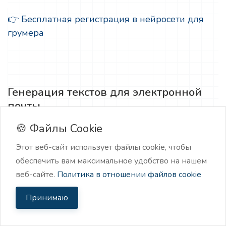
👉 Бесплатная регистрация в нейросети для
грумера
Генерация текстов для электронной
почты
🍪 Файлы Cookie
Нейроскрайб может помочь грумеру
генерировать тексты для электронных писем,
Этот веб-сайт использует файлы cookie, чтобы
которые будут отправляться клиентам.
обеспечить вам максимальное удобство на нашем
веб-сайте.
Политика в отношении файлов cookie
Это может быть информация о новых услугах,
Принимаю
специальных предложениях, советы по уходу
за животными и другие полезные материалы.