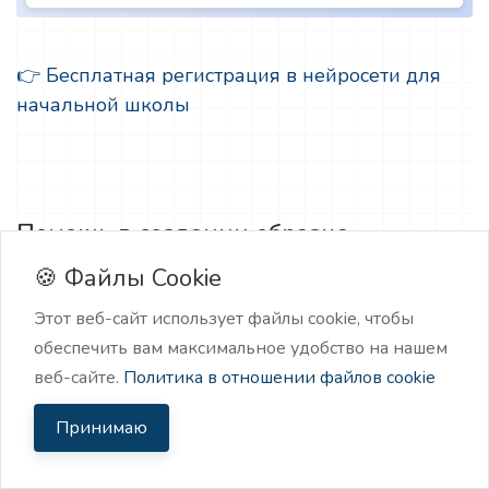
👉 Бесплатная регистрация в нейросети для
начальной школы
Помощь в создании образца
сочинений
🍪 Файлы Cookie
Обратите внимание на набор шаблонов “Для
Этот веб-сайт использует файлы cookie, чтобы
школы”.
обеспечить вам максимальное удобство на нашем
веб-сайте.
Политика в отношении файлов cookie
Здесь вы найдете шаблон, который поможет
Принимаю
разработать структуры сочинения. А также
шаблон, который сгенерирует готовый текст.