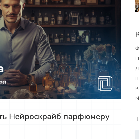
Ф
П
Л
Ш
К
N
ать Нейроскрайб парфюмеру
Т