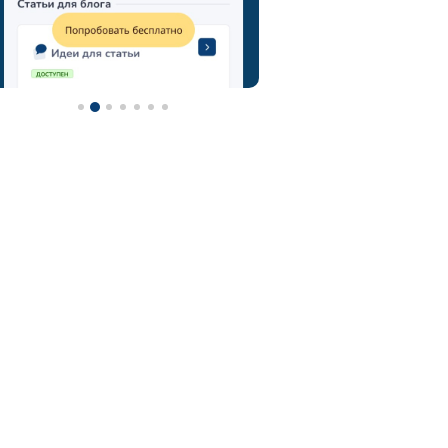
метод мозгового штурма
технология мозговой штурм
мозговой штурм идеи
нейроскрайб
chatgpt
фотограф
контент-план
туристический гид
контент
турагентство
ии
визажист
email
онлайн-школы
фитнес тренер
фитнес
ии фото
нейросеть для репетитора
астролог
нейросеть
midjorney
генерация картинок
флорист