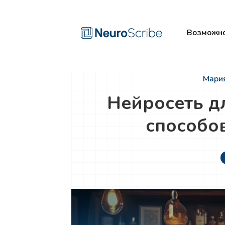
Возможно
Мария
Нейросеть д
способо