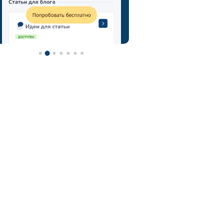
метод мозгового штурма
технология мозговой штурм
мозговой штурм идеи
нейроскрайб
chatgpt
фотограф
контент-план
туристический гид
контент
турагентство
ии
визажист
email
онлайн-школы
фитнес тренер
фитнес
ии фото
нейросеть для репетитора
астролог
нейросеть
midjorney
генерация картинок
флорист