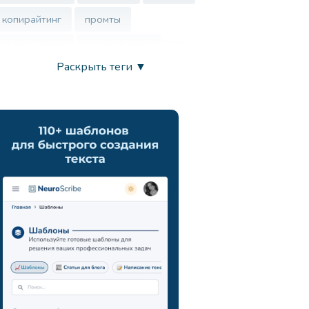
копирайтинг
промты
нутрициолог
контент-план
Раскрыть теги ▼
врач
нейросеть
маркетинг
анализ ца
chatgpt
запросы
развитие креативности
вдохновение
продуктивность
искусственный интеллект
генерация идей
поиск новых подходов
навыки презентации
коммуникация
мозговой штурм