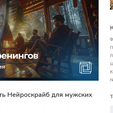
Ф
П
Л
Ш
К
N
ть Нейроскрайб для мужских
Т