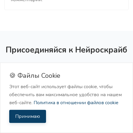
Присоединяйся к Нейроскрайб
Начни создавать уникальный контент с
помощью нейросетей уже сегодня и стань
🍪 Файлы Cookie
более продуктивным, получив время на
Этот веб-сайт использует файлы cookie, чтобы
личную жизнь и близких 💙
обеспечить вам максимальное удобство на нашем
веб-сайте.
Политика в отношении файлов cookie
Начать бесплатно
Принимаю