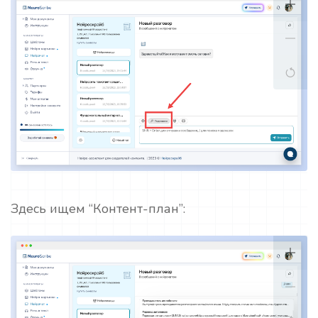
Здесь ищем “Контент-план”: