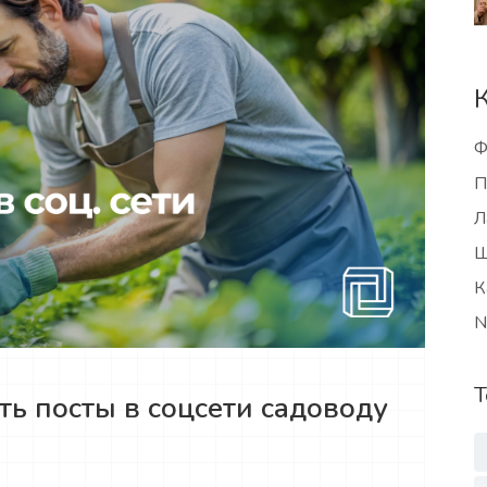
Ф
П
Л
Ш
К
N
Т
ть посты в соцсети садоводу