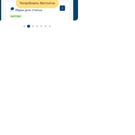
метод мозгового штурма
технология мозговой штурм
мозговой штурм идеи
нейроскрайб
chatgpt
фотограф
контент-план
туристический гид
контент
турагентство
ии
визажист
email
онлайн-школы
фитнес тренер
фитнес
ии фото
нейросеть для репетитора
астролог
нейросеть
midjorney
генерация картинок
флорист
телеграм
юрист
адвокат