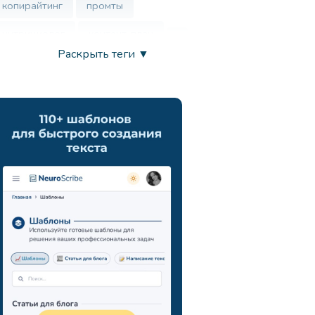
копирайтинг
промты
нутрициолог
контент-план
Раскрыть теги ▼
врач
нейросеть
маркетинг
анализ ца
chatgpt
запросы
развитие креативности
вдохновение
продуктивность
искусственный интеллект
генерация идей
поиск новых подходов
навыки презентации
коммуникация
мозговой штурм