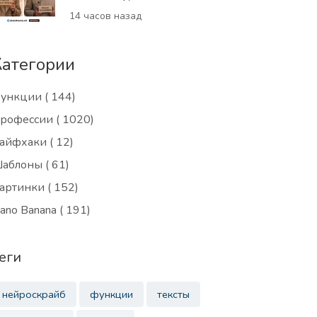
14 часов назад
Категории
ункции
( 144)
рофессии
( 1020)
айфхаки
( 12)
аблоны
( 61)
артинки
( 152)
ano Banana
( 191)
еги
нейроскрайб
функции
тексты