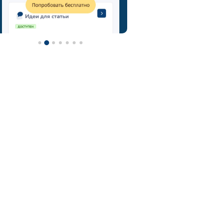
метод мозгового штурма
технология мозговой штурм
мозговой штурм идеи
нейроскрайб
chatgpt
фотограф
контент-план
туристический гид
контент
турагентство
ии
визажист
email
онлайн-школы
фитнес тренер
фитнес
ии фото
нейросеть для репетитора
астролог
нейросеть
midjorney
генерация картинок
флорист
телеграм
юрист
адвокат