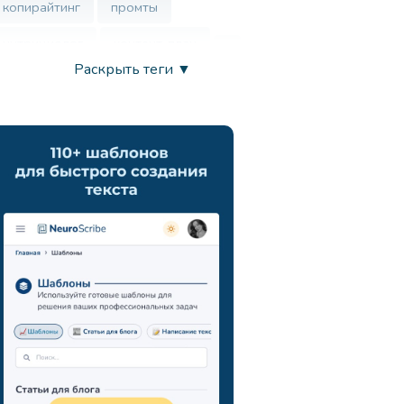
копирайтинг
промты
нутрициолог
контент-план
Раскрыть теги ▼
врач
нейросеть
маркетинг
анализ ца
chatgpt
запросы
развитие креативности
вдохновение
продуктивность
искусственный интеллект
генерация идей
поиск новых подходов
навыки презентации
коммуникация
мозговой штурм