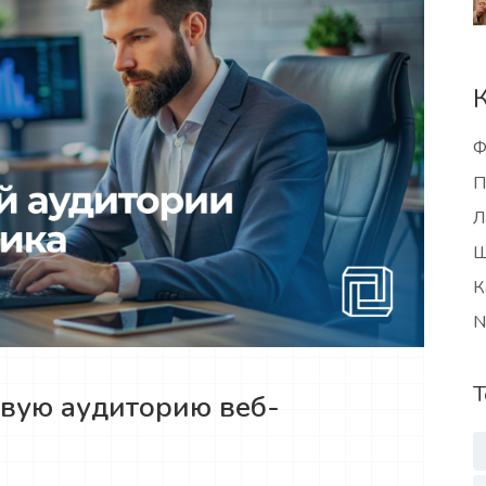
Ф
П
Л
Ш
К
N
Т
евую аудиторию веб-