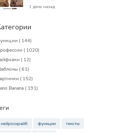
1 день назад
Категории
ункции
( 144)
рофессии
( 1020)
айфхаки
( 12)
аблоны
( 61)
артинки
( 152)
ano Banana
( 191)
еги
нейроскрайб
функции
тексты