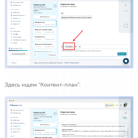
Здесь ищем “Контент-план”: