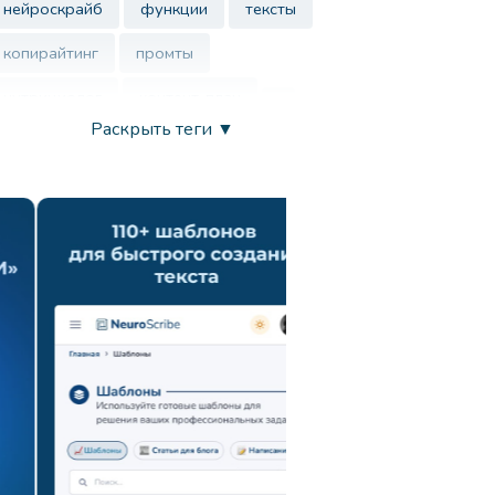
нейроскрайб
функции
тексты
копирайтинг
промты
нутрициолог
контент-план
Раскрыть теги ▼
врач
нейросеть
маркетинг
анализ ца
chatgpt
запросы
развитие креативности
вдохновение
продуктивность
искусственный интеллект
генерация идей
поиск новых подходов
навыки презентации
коммуникация