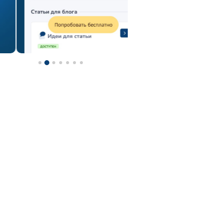
мозговой штурм
метод мозгового штурма
технология мозговой штурм
мозговой штурм идеи
нейроскрайб
chatgpt
фотограф
контент-план
туристический гид
контент
турагентство
ии
визажист
email
онлайн-школы
фитнес тренер
фитнес
ии фото
нейросеть для репетитора
астролог
нейросеть
midjorney
генерация картинок
флорист