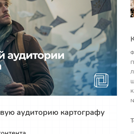
Ф
П
Л
Ш
К
N
евую аудиторию картографу
Т
контента