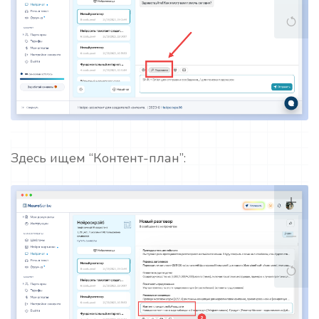
Здесь ищем “Контент-план”: