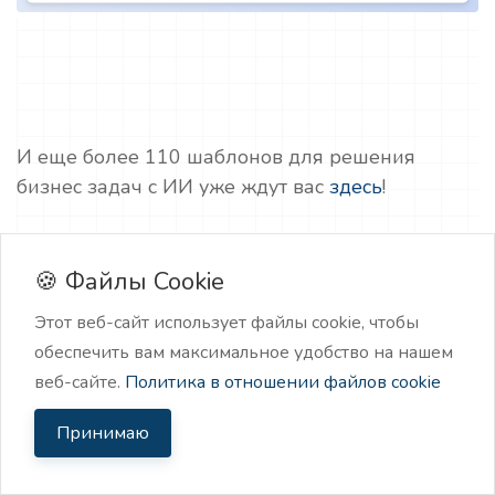
И еще более 110 шаблонов для решения
бизнес задач с ИИ уже ждут вас
здесь
!
🍪 Файлы Cookie
👉 Не упустите возможность попробовать
Этот веб-сайт использует файлы cookie, чтобы
нейроскрайб для клинического психолога
обеспечить вам максимальное удобство на нашем
бесплатно
уже сейчас и упростите процесс
веб-сайте.
Политика в отношении файлов cookie
создания контент-планов!
Попробовать ИИ
Принимаю
можно и в Telegram. Запускайте бот
@neuroscribe_bot
, там вас ждут 23 ИИ-модели