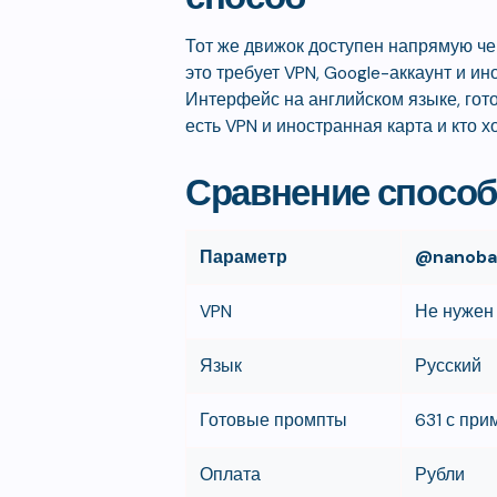
Тот же движок доступен напрямую че
это требует VPN, Google-аккаунт и и
Интерфейс на английском языке, гото
есть VPN и иностранная карта и кто х
Сравнение спосо
Параметр
@nanoba
VPN
Не нужен
Язык
Русский
Готовые промпты
631 с пр
Оплата
Рубли