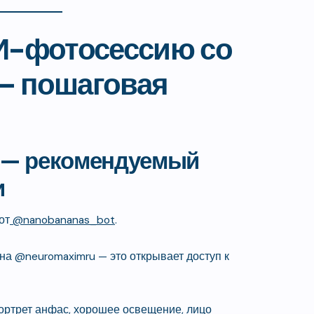
ИИ-фотосессию со
— пошаговая
 — рекомендуемый
и
от
@nanobananas_bot
.
на @neuromaximru — это открывает доступ к
ортрет анфас, хорошее освещение, лицо