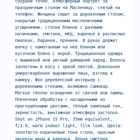
сохрани точно. Атмосферный портрет за 
праздничным столом на Масленицу, снятый на 
телефон. Женщина сидит за деревянным столом, 
накрытым традиционными масленичными 
угощениями: стопки блинов с разными 
начинками, сметана, мёд, варенье в расписных 
пиалках, баранки, пряники. В руках держит 
вилку с намотанным на неё блином или 
кусочком блина с икрой. Традиционная одежда 
с вышивкой или уютный домашний наряд. Волосы 
заплетены в косу с яркой лентой. Довольное 
умиротворённое выражение лица, взгляд в 
камеру. Фон деревенский интерьер с 
деревянными стенами, возможно самовар. 
Мягкое тёплое освещение от свечей или лампы. 
Пленочная обработка с насыщенными но 
приглушёнными цветами, тёплый ламповый тон, 
зернистость, винтажная атмосфера застолья. 
Shot on iPhone 15 Pro, 35mm equivalent, 
f/1.8, warm indoor light, film look. Цвета: 
золотисто-коричневые тона стола, красные 
акценты икры и варенья, белая сметана, 