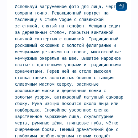
Используй загруженное фото для лица, черты 
сохрани точно. Редакционный портрет на 
Масленицу в стиле Vogue с славянской 
эстетикой, снятый на телефон. Женщина сидит 
за деревянным столом, покрытым винтажной 
льняной скатертью с вышивкой. Традиционный 
роскошный кокошник с золотой филигранью и 
жемчужными деталями на голове, многослойные 
жемчужные ожерелья на шее. Вышитое народное 
платье с цветочными узорами и традиционными 
орнаментами. Перед ней на столе высокая 
стопка тонких золотистых блинов с тающим 
сливочным маслом сверху, расписные 
хохломские миски и деревянные ложки с 
золотым узором, антикварный латунный самовар 
сбоку. Рука изящно покоится около лица или 
подбородка. Спокойное уверенное слегка 
царственное выражение лица, скульптурные 
черты, румяные щёки, глянцевые губы, чётко 
очерченные брови. Тёмный драматичный фон с 
глубокими зелёно-чёрными тонами создаёт 