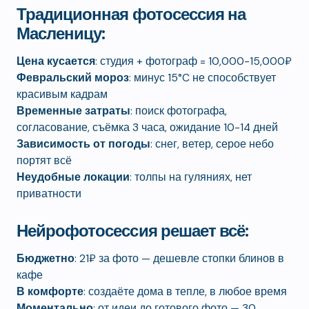
Традиционная фотосессия на
Масленицу:
Цена кусается
: студия + фотограф = 10,000-15,000₽
Февральский мороз
: минус 15°C не способствует
красивым кадрам
Временные затраты
: поиск фотографа,
согласование, съёмка 3 часа, ожидание 10-14 дней
Зависимость от погоды
: снег, ветер, серое небо
портят всё
Неудобные локации
: толпы на гуляниях, нет
приватности
Нейрофотосессия решает всё:
Бюджетно
: 21₽ за фото — дешевле стопки блинов в
кафе
В комфорте
: создаёте дома в тепле, в любое время
Моментально
: от идеи до готового фото — 30