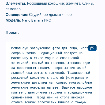
Элементы:
Роскошный кокошник, жемчуга, блины,
самовар
Освещение:
Студийное драматичное
Модель:
Nano Banana PRO
Промт:
Используй загруженное фото для лица, черты 
сохрани точно. Редакционный портрет на 
Масленицу в стиле Vogue с славянской 
эстетикой, снятый на телефон. Женщина сидит 
за деревянным столом, покрытым винтажной 
льняной скатертью с вышивкой. Традиционный 
роскошный кокошник с золотой филигранью и 
жемчужными деталями на голове, многослойные 
жемчужные ожерелья на шее. Вышитое народное 
платье с цветочными узорами и традиционными 
орнаментами. Перед ней на столе высокая 
стопка тонких золотистых блинов с тающим 