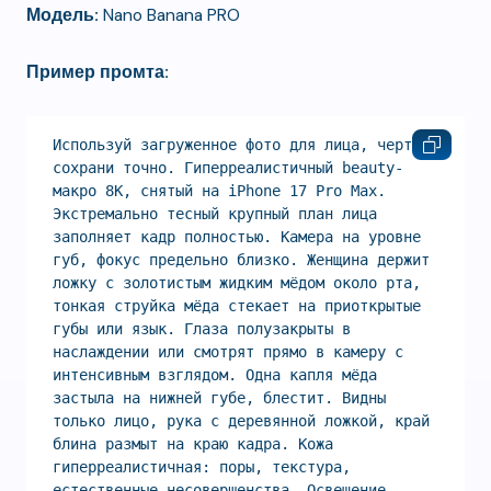
Модель:
Nano Banana PRO
Пример промта:
Используй загруженное фото для лица, черты 
сохрани точно. Гиперреалистичный beauty-
макро 8K, снятый на iPhone 17 Pro Max. 
Экстремально тесный крупный план лица 
заполняет кадр полностью. Камера на уровне 
губ, фокус предельно близко. Женщина держит 
ложку с золотистым жидким мёдом около рта, 
тонкая струйка мёда стекает на приоткрытые 
губы или язык. Глаза полузакрыты в 
наслаждении или смотрят прямо в камеру с 
интенсивным взглядом. Одна капля мёда 
застыла на нижней губе, блестит. Видны 
только лицо, рука с деревянной ложкой, край 
блина размыт на краю кадра. Кожа 
гиперреалистичная: поры, текстура, 
естественные несовершенства. Освещение 