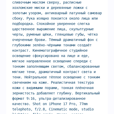
сливочным маслом сверху, расписные 
хохломские миски и деревянные ложки с 
золотым узором, антикварный латунный самовар 
сбоку. Рука изящно покоится около лица или 
подбородка. Спокойное уверенное слегка 
царственное выражение лица, скульптурные 
черты, румяные щёки, глянцевые губы, чётко 
очерченные брови. Тёмный драматичный фон с 
глубокими зелёно-чёрными тонами создаёт 
контраст. Кинематографичное студийное 
освещение сфокусировано на лице и еде, 
мягкое направленное освещение спереди с 
тонким заполняющим светом, сбалансированные 
мягкие тени, драматичный контраст света и 
тени. Нейтральное тёплое освещение с тонким 
свечением на коже. Реалистичная текстура 
кожи с видимыми порами, тонкая плёночная 
зернистость добавляет глубину. Вертикальный 
формат 9:16, ультра-детализированное 
качество. Shot on iPhone 17 Pro, 77mm 
telephoto, f/2.8, Cinematic mode, studio 