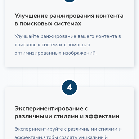
Разрешены файлы .mp3, .mp4, .mpeg,
Улучшение ранжирования контента
.mpga, .m4a, .wav, .webm.
в поисковых системах
Улучшайте ранжирование вашего контента в
поисковых системах с помощью
оптимизированных изображений.
4
Экспериментирование с
различными стилями и эффектами
Экспериментируйте с различными стилями и
эффектами, чтобы создать уникальный