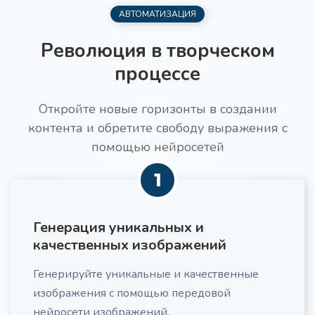
вопросы быстрее.
Нейроскрайб распознаёт каждый звук и в
АВТОМАТИЗАЦИЯ
результате предоставляет текст.
Революция в творческом
процессе
Откройте новые горизонты в создании
контента и обретите свободу выражения с
помощью нейросетей
1
1
1
Генерация уникальных и
Выберите нейро-картинки
качественных изображений
Выберите " Озвучка"
Инструмент для генерации изображений
Генерируйте уникальные и качественные
Преобразование вашего текста в аудио-
с помощью ИИ
изображения с помощью передовой
1
файл в формате MP3
нейросети изображений.