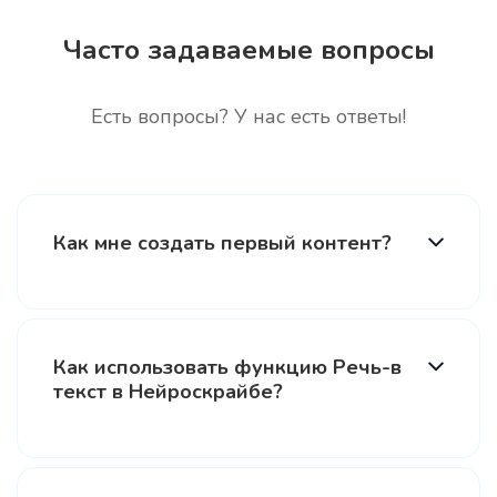
Часто задаваемые вопросы
Есть вопросы? У нас есть ответы!
Как мне создать первый контент?
Нейроскрайб поможет сгенерировать текст на любую тему. Просто выберите шаблон, уточните детали и получите результат. Подробные инструкции
вы можете почитать на Дзене.
Как использовать функцию Речь-в
текст в Нейроскрайбе?
Просто загрузите аудио или видео файл, содержащий речь, и нажмите "Содать".
Нейроскрайб преобразует речь в текст, который вы сможете использовать дальше.