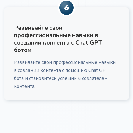
6
Маркетинговый План
Про
Развивайте свои
Детальный маркетинговый план, включающий
анализ каналов трафика, стратегию лид-
профессиональные навыки в
генерации и эффективные call-to-actions,
создании контента с Chat GPT
адаптированный под ваш бизнес, ЦА и
ботом
маркетинговые цели.
Развивайте свои профессиональные навыки
в создании контента с помощью Chat GPT
бота и становитесь успешным создателем
контента.
Анализ ЦА
Получите структурированный отчет, содержащий
инсайты и рекомендации по работе с вашей
Целевой Аудиторией