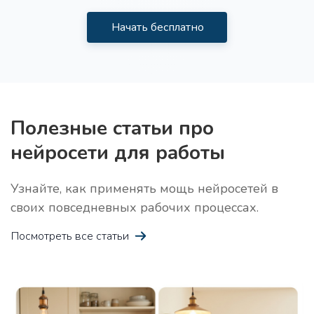
Начать бесплатно
Идеи для лид-магнита
Про
Получите 10 идей для лид-магнита в своей нише
Полезные статьи про
нейросети для работы
Узнайте, как применять мощь нейросетей в
Креативная история
Про
своих повседневных рабочих процессах.
Получите креативную историю, которая захватит
Посмотреть все статьи
воображение читателей