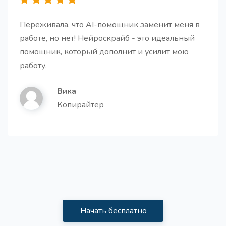
Получите готовую пошаговую инструкцию для
любой темы.
Переживала, что AI-помощник заменит меня в
работе, но нет! Нейроскрайб - это идеальный
помощник, который дополнит и усилит мою
работу.
Вика
Лучшие практики в нише
Копирайтер
Получите 10 идей лучших практик в своей нише
Развенчать мифы о теме
Опровергните мифы в вашей нише с помощью
научных данных
Начать бесплатно