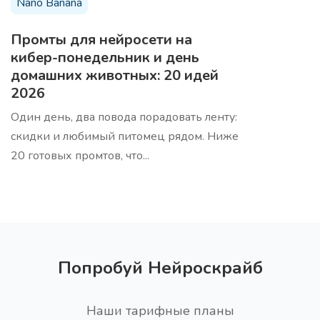
Nano Banana
Промты для нейросети на
15 тем для вашей ЦА
Про
кибер-понедельник и день
Получите темы для целевой аудитории, чтобы
домашних животных: 20 идей
создать контент, который будет привлекать и
удерживать их внимание
2026
Один день, два повода порадовать ленту:
скидки и любимый питомец рядом. Ниже
20 готовых промтов, что...
Сценарий вебинара PASTOR
Про
Получите сценарий вебинара используя структуру
PASTOR (Проблема, Анализ, Свидетельства,
Трансформация, Призыв к действию)
Попробуй Нейроскрайб
Наши тарифные планы