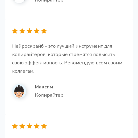
Копирайтер
Готовая статья
Про
Нейроскрайб - это лучший инструмент для
Создайте полностью готовую высококачественную
копирайтеров, которые стремятся повысить
статью на основе заголовка и наброска текста.
свою эффективность. Рекомендую всем своим
коллегам.
Максим
Копирайтер
Тезисы для статьи
Получите короткие и простые подзаголовки для
вашей статьи