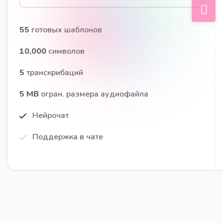
15 вопросов для глубинного интервью
55
готовых шаблонов
Про
Получите 15 вопросов для проведения глубинного
10,000
символов
интервью (CastDev)
5
транскрибаций
5 MB
огран. размера аудиофайла
Нейрочат
Поддержка в чате
Заголовки для статьи PRO
Про
Получите поистине качественные и привлекающие
внимание заголовки для вашей статьи (PRO
версия)