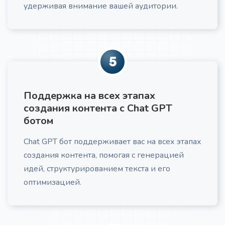
удерживая внимание вашей аудитории.
Закрытие возражений клиентов
Превратите возражения клиентов из препятствий
в возможности для углубления доверия. Получите
готовый сценарий отработки любого возражения с
учетом психологии клиента и этики продаж
5
Поддержка на всех этапах
создания контента с Chat GPT
ботом
Структура для курса
Про
Chat GPT бот поддерживает вас на всех этапах
Получите детальную структуру для курса,
создания контента, помогая с генерацией
включающую выстроенные модули, практические
задания, адаптированные под вашу ЦА и учебные
идей, структурированием текста и его
цели.
оптимизацией.