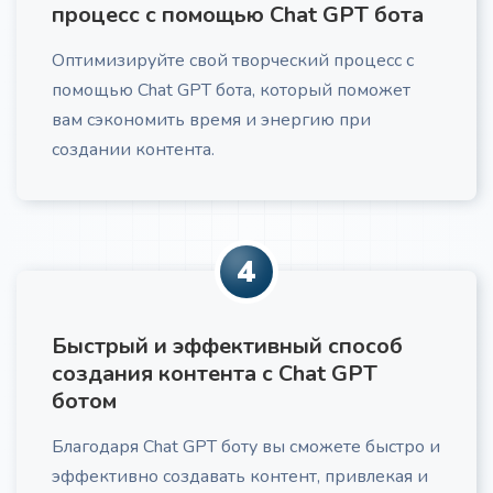
процесс с помощью Chat GPT бота
Оптимизируйте свой творческий процесс с
Рекламный текст по AIDA
Про
помощью Chat GPT бота, который поможет
Получите рекламный текст по формуле AIDA
вам сэкономить время и энергию при
создании контента.
4
Холодное email-письмо
Про
Создание холодного email: тема, персонализация,
ценностное предложение, CTA, рекомендации по
Быстрый и эффективный способ
отправке и A/B тестированию
создания контента с Chat GPT
ботом
Благодаря Chat GPT боту вы сможете быстро и
эффективно создавать контент, привлекая и