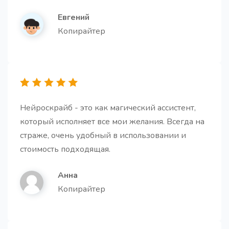
Евгений
Копирайтер
Буллет-поинты на основе текста
Про
Создайте убедительные буллет-поинты на основе
текста, чтобы ясно передать ключевую
информацию
Нейроскрайб - это как магический ассистент,
который исполняет все мои желания. Всегда на
страже, очень удобный в использовании и
стоимость подходящая.
Вступление для статьи
Про
Получите структурированное введение к статье,
Анна
которое решает ключевые задачи: привлекает
Копирайтер
внимание, обозначает проблему, показывает
ценность и мотивирует дочитать до конца