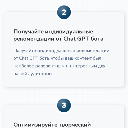
2
Проблемы и потребности ЦА
Про
Получайте индивидуальные
Получите список проблем и потребностей вашей
рекомендации от Chat GPT бота
ЦА
Получайте индивидуальные рекомендации
от Chat GPT бота, чтобы ваш контент был
наиболее релевантным и интересным для
вашей аудитории.
Маркетинговый текст по AIDA
Получите маркетинговый текст для вашей
компании
3
Оптимизируйте творческий