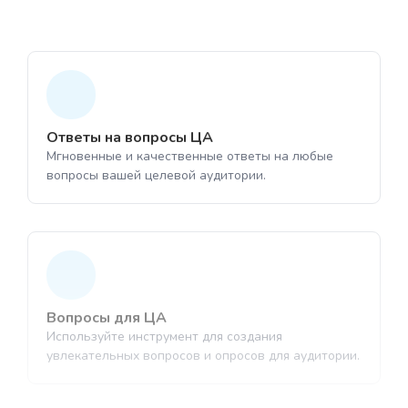
Ответы на вопросы ЦА
1
Мгновенные и качественные ответы на любые
1
вопросы вашей целевой аудитории.
Выберите нейро-картинки
Выберите " Озвучка"
Инструмент для генерации изображений
Преобразование вашего текста в аудио-
с помощью ИИ
1
файл в формате MP3
Вопросы для ЦА
1
Используйте инструмент для создания
увлекательных вопросов и опросов для аудитории.
Выберите нейрочат
Чат-бот на базе искусственного