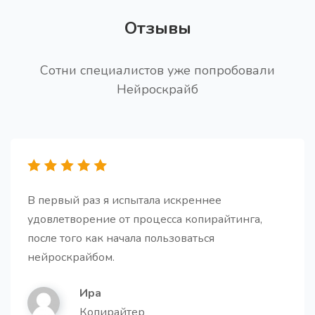
Отзывы
Генератор FAQs
Получите список часто задаваемых вопросов и
ответов по вашему продукту/услуге
Сотни специалистов уже попробовали
Нейроскрайб
Резюме для второклассника
Получите краткое и легкое для понимания резюме
В первый раз я испытала искреннее
текста, сохраняющее основную идею, но
удовлетворение от процесса копирайтинга,
изложенное простым языком.
после того как начала пользоваться
нейроскрайбом.
Ира
Копирайтер