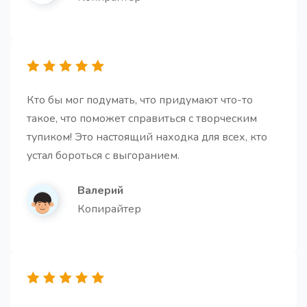
Идеи для email-рассылок
10 креативных идей для email-рассылок,
адаптированных под ваш бизнес, ЦА и цели, с
готовыми темами писем и ключевыми элементами
каждой рассылки
Кто бы мог подумать, что придумают что-то
такое, что поможет справиться с творческим
тупиком! Это настоящий находка для всех, кто
устал бороться с выгоранием.
Идеи для статьи
Валерий
Получите идеи для ваших будущих статей
Копирайтер
Заголовки для статьи