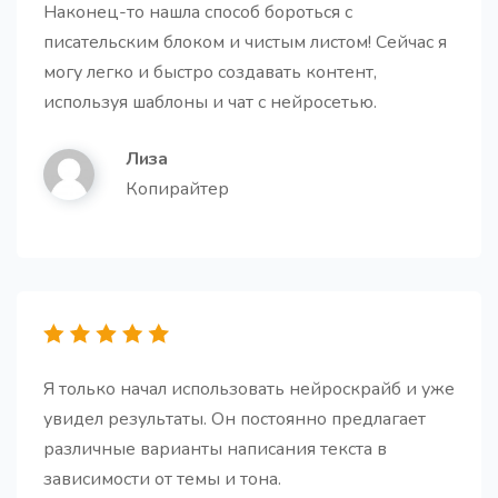
Наконец-то нашла способ бороться с
писательским блоком и чистым листом! Сейчас я
могу легко и быстро создавать контент,
Структура для статьи
Про
используя шаблоны и чат с нейросетью.
Этот шаблон поможет создать структуру, которая
будет удерживать внимание читателя и приводить
Лиза
к желаемому результату
Копирайтер
10 кликбейтных заголовков
10 кликбейтных заголовков для любого контента,
Я только начал использовать нейроскрайб и уже
написанных используя принципы этичного
маркетинга
увидел результаты. Он постоянно предлагает
различные варианты написания текста в
зависимости от темы и тона.