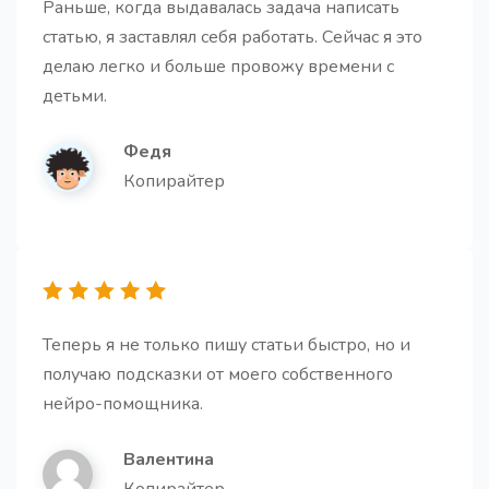
Раньше, когда выдавалась задача написать
Получите запоминающиеся и кликбейтные
статью, я заставлял себя работать. Сейчас я это
заголовки.
делаю легко и больше провожу времени с
детьми.
Федя
Копирайтер
Абзацы для статьи
Про
Получите несколько абзацев для вашей статьи.
Теперь я не только пишу статьи быстро, но и
получаю подсказки от моего собственного
нейро-помощника.
Заключение для статьи
Создайте мощное заключение, которое побудит
читателя к действию.
Валентина