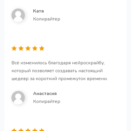
Катя
Описание (bio) для компании
Копирайтер
Создайте краткое и лаконичное описание для
вашей компании.
Всё изменилось благодаря нейроскрайбу,
который позволяет создавать настоящий
Переводчик
шедевр за короткий промежуток времени.
Переведите свой контент на любой язык.
Анастасия
Копирайтер
Пошаговая инструкция
Про