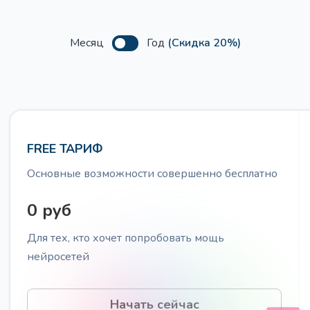
Месяц
Год
(Скидка 20%)
Лестница Бена Ханта
Про
Проведите вашу ЦА по лестнице прогрева Бена
Ханта, для работы с ними на разных этапах
принятия решения о покупке
FREE ТАРИФ
Основные возможности совершенно бесплатно
20 вопросов от ЦА
Про
0 руб
Получите 20 вопросов, которые задаёт ваша
Целевую Аудиторию
Для тех, кто хочет попробовать мощь
нейросетей
Начать сейчас