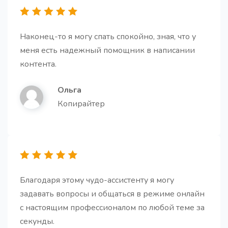
Наконец-то я могу спать спокойно, зная, что у
меня есть надежный помощник в написании
Генератор историй
Про
контента.
Получите увлекательные и убедительные истории.
Ольга
Копирайтер
Персональный email
Про
Получите готовое email письмо на все случаи
жизни и работы.
Благодаря этому чудо-ассистенту я могу
задавать вопросы и общаться в режиме онлайн
с настоящим профессионалом по любой теме за
секунды.