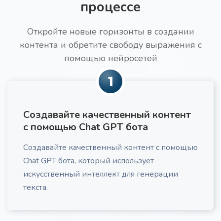
процессе
Откройте новые горизонты в создании
контента и обретите свободу выражения с
Текст для увеличения конверсии
Про
помощью нейросетей
Получите побуждающий к действию текст под
свою ЦА
1
Создавайте качественный контент
с помощью Chat GPT бота
Создавайте качественный контент с помощью
Идеи трендов в нише
Chat GPT бота, который использует
Получите актуальный анализ трендов в вашей
нише, включающий потребительские и
искусственный интеллект для генерации
маркетинговые тенденции, с практическими
текста.
рекомендациями по их применению.