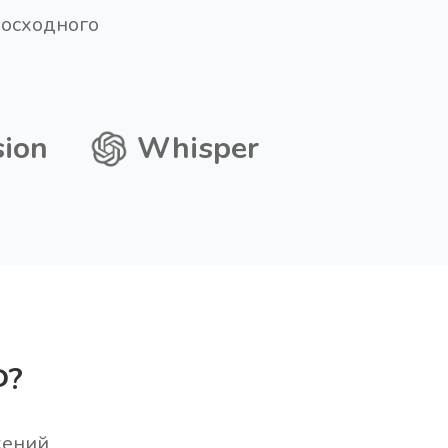
восходного
sion
Whisper
Ф?
жений