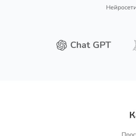
Нейросети
Chat GPT
К
Прос