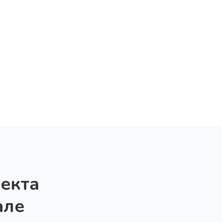
екта
але