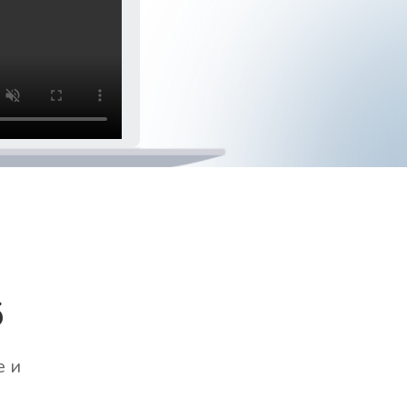
б
е и