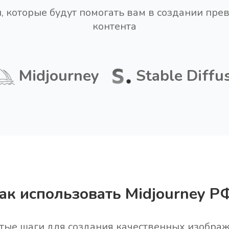
, которые будут помогать вам в создании пре
контента
Midjourney
Stable Diffu
ак использовать Midjourney Р
тые шаги для создания качественных изобра