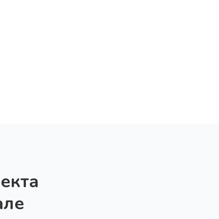
екта
але