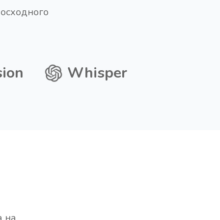
восходного
sion
Whisper
а на