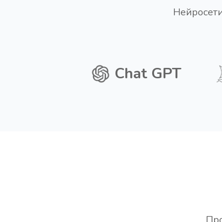
Нейросети
Chat GPT
Про