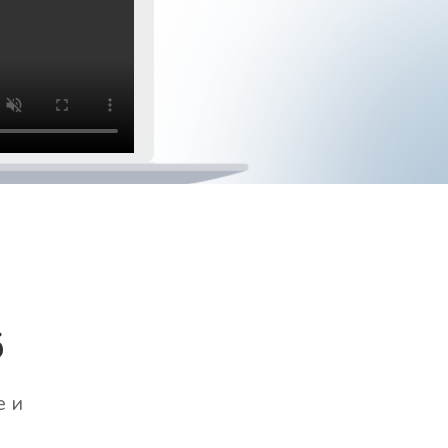
б
е и