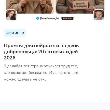
Темы для вебинара
5 тем для вашего вебинара, которые будут
интересны целевой аудитории
Картинки
Промты для нейросети на день
добровольца: 20 готовых идей
2026
20 заголовков вебинара
Про
20 заголовков для вебинара по вашей теме, для
5 декабря вся страна отмечает труд тех,
привлечения внимания аудитории
кто помогает бесплатно. И для этого дня
можно сделать не отк...
15 тем для вашей ЦА
Про