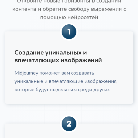
Откройте новые горизонты в создании
контента и обретите свободу выражения с
Текст для увеличения конверсии
Про
помощью нейросетей
Получите побуждающий к действию текст под
свою ЦА
1
Создание уникальных и
впечатляющих изображений
Midjourney поможет вам создавать
Идеи трендов в нише
уникальные и впечатляющие изображения,
Получите актуальный анализ трендов в вашей
нише, включающий потребительские и
которые будут выделяться среди других
маркетинговые тенденции, с практическими
рекомендациями по их применению.
2