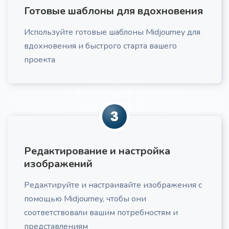
Готовые шаблоны для вдохновения
Проблемы и потребности ЦА
Про
Используйте готовые шаблоны Midjourney для
Получите список проблем и потребностей вашей
ЦА
вдохновения и быстрого старта вашего
проекта
3
Маркетинговый текст по AIDA
Получите маркетинговый текст для вашей
компании
Редактирование и настройка
изображений
Редактируйте и настраивайте изображения с
помощью Midjourney, чтобы они
соответствовали вашим потребностям и
Рекламный текст по AIDA
Про
представлениям