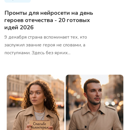
Используя эти аргументы, убедительно продайте
продукт вашей целевой аудитории
Промты для нейросети на день
героев отечества - 20 готовых
идей 2026
9 декабря страна вспоминает тех, кто
заслужил звание героя не словами, а
поступками. Здесь без ярких...
Анализ ниши/трендов
Про
Профессиональный анализ вашей ниши с
выявлением скрытых возможностей и актуальных
трендов. Шаблон проводит комплексное
исследование рынка, конкурентов и аудитории,
предоставляя стратегические инсайты для роста
бизнеса