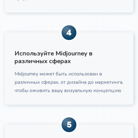
Получите рекламный текст по формуле AIDA
4
Используйте Midjourney в
Холодное email-письмо
Про
различных сферах
Создание холодного email: тема, персонализация,
ценностное предложение, CTA, рекомендации по
Midjourney может быть использован в
отправке и A/B тестированию
различных сферах, от дизайна до маркетинга,
чтобы оживить вашу визуальную концепцию
5
Закрытие возражений клиентов
Превратите возражения клиентов из препятствий
в возможности для углубления доверия. Получите