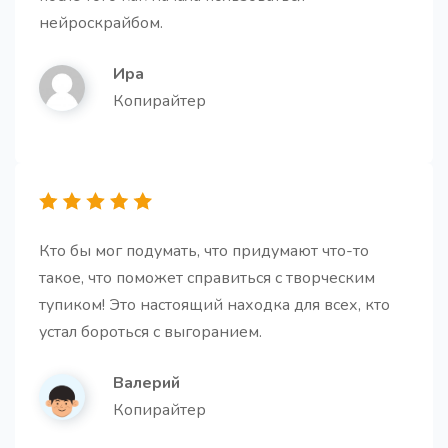
Получите список часто задаваемых вопросов и
нейроскрайбом.
ответов по вашему продукту/услуге
Ира
Копирайтер
Резюме для второклассника
Получите краткое и легкое для понимания резюме
текста, сохраняющее основную идею, но
Кто бы мог подумать, что придумают что-то
изложенное простым языком.
такое, что поможет справиться с творческим
тупиком! Это настоящий находка для всех, кто
устал бороться с выгоранием.
Валерий
Копирайтер
Идеи для email-рассылок
10 креативных идей для email-рассылок,