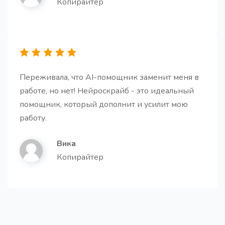
Копирайтер
Создайте краткое и лаконичное описание для
вашей компании.
Переживала, что AI-помощник заменит меня в
работе, но нет! Нейроскрайб - это идеальный
Переводчик
помощник, который дополнит и усилит мою
Переведите свой контент на любой язык.
работу.
Вика
Копирайтер
Пошаговая инструкция
Про
Получите готовую пошаговую инструкцию для
любой темы.