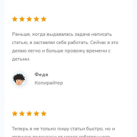
адаптированных под ваш бизнес, ЦА и цели, с
готовыми темами писем и ключевыми элементами
каждой рассылки
Раньше, когда выдавалась задача написать
статью, я заставлял себя работать. Сейчас я это
делаю легко и больше провожу времени с
детьми.
Идеи для статьи
Получите идеи для ваших будущих статей
Федя
Копирайтер
Заголовки для статьи
Получите запоминающиеся и кликбейтные
Теперь я не только пишу статьи быстро, но и
заголовки.