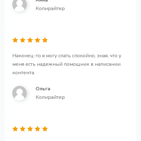
Анна
Буллет-поинты на основе текста
Про
Копирайтер
Создайте убедительные буллет-поинты на основе
текста, чтобы ясно передать ключевую
информацию
Наконец-то я могу спать спокойно, зная, что у
меня есть надежный помощник в написании
контента.
Вступление для статьи
Про
Получите структурированное введение к статье,
Ольга
которое решает ключевые задачи: привлекает
Копирайтер
внимание, обозначает проблему, показывает
ценность и мотивирует дочитать до конца