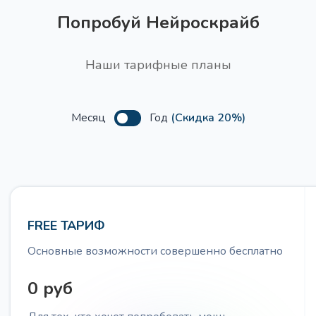
Получите темы для целевой аудитории, чтобы
Попробуй Нейроскрайб
создать контент, который будет привлекать и
удерживать их внимание
Наши тарифные планы
Месяц
Год
(Скидка 20%)
Сценарий вебинара PASTOR
Про
Получите сценарий вебинара используя структуру
PASTOR (Проблема, Анализ, Свидетельства,
Трансформация, Призыв к действию)
FREE ТАРИФ
Основные возможности совершенно бесплатно
0 руб