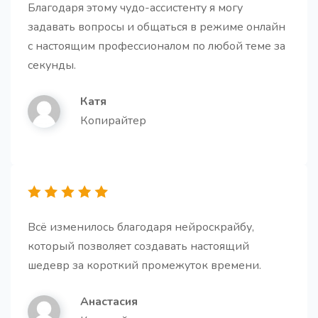
Благодаря этому чудо-ассистенту я могу
задавать вопросы и общаться в режиме онлайн
Генератор историй
Про
с настоящим профессионалом по любой теме за
Получите увлекательные и убедительные истории.
секунды.
Катя
Копирайтер
Персональный email
Про
Получите готовое email письмо на все случаи
жизни и работы.
Всё изменилось благодаря нейроскрайбу,
который позволяет создавать настоящий
шедевр за короткий промежуток времени.
Анастасия
Описание (bio) для компании