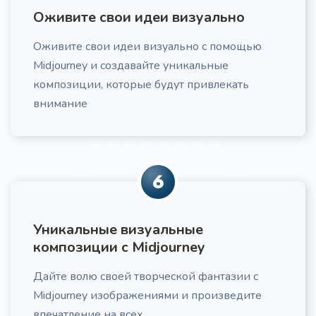
Оживите свои идеи визуально
готовый сценарий отработки любого возражения с
учетом психологии клиента и этики продаж
Оживите свои идеи визуально с помощью
Midjourney и создавайте уникальные
композиции, которые будут привлекать
внимание
Структура для курса
Про
Получите детальную структуру для курса,
включающую выстроенные модули, практические
6
задания, адаптированные под вашу ЦА и учебные
цели.
Уникальные визуальные
композиции с Midjourney
Дайте волю своей творческой фантазии с
Midjourney изображениями и произведите
впечатление на всех
Про