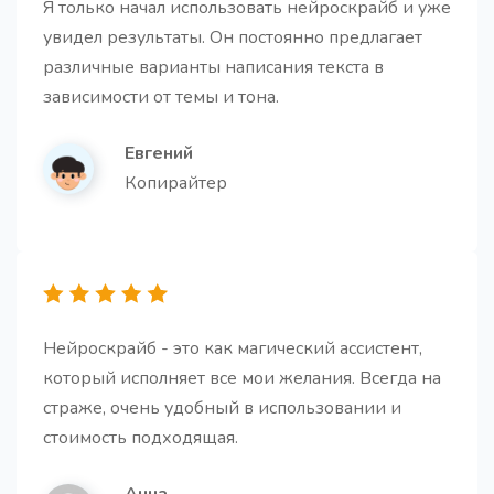
Я только начал использовать нейроскрайб и уже
Структура для статьи
Про
увидел результаты. Он постоянно предлагает
Этот шаблон поможет создать структуру, которая
различные варианты написания текста в
будет удерживать внимание читателя и приводить
зависимости от темы и тона.
к желаемому результату
Евгений
Копирайтер
10 кликбейтных заголовков
10 кликбейтных заголовков для любого контента,
написанных используя принципы этичного
маркетинга
Нейроскрайб - это как магический ассистент,
который исполняет все мои желания. Всегда на
страже, очень удобный в использовании и
стоимость подходящая.