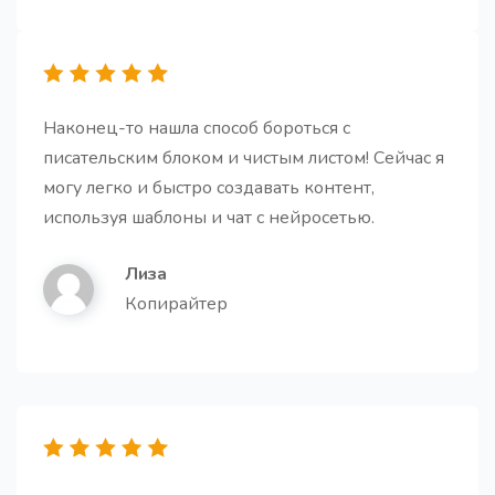
Готовая статья
Про
Создайте полностью готовую высококачественную
Наконец-то нашла способ бороться с
статью на основе заголовка и наброска текста.
писательским блоком и чистым листом! Сейчас я
могу легко и быстро создавать контент,
используя шаблоны и чат с нейросетью.
Лиза
Тезисы для статьи
Копирайтер
Получите короткие и простые подзаголовки для
вашей статьи