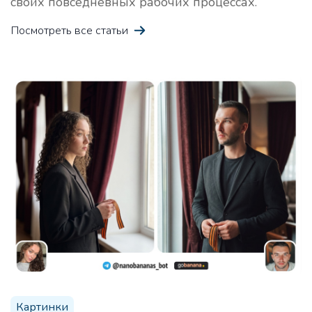
своих повседневных рабочих процессах.
Идеи для лид-магнита
Про
Посмотреть все статьи
Получите 10 идей для лид-магнита в своей нише
Креативная история
Про
Получите креативную историю, которая захватит
воображение читателей
10 аргументов продать продукт
Про
Картинки