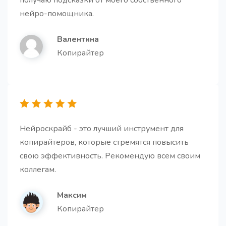
получаю подсказки от моего собственного
нейро-помощника.
Валентина
Копирайтер
Абзацы для статьи
Про
Получите несколько абзацев для вашей статьи.
Нейроскрайб - это лучший инструмент для
копирайтеров, которые стремятся повысить
свою эффективность. Рекомендую всем своим
Заключение для статьи
коллегам.
Создайте мощное заключение, которое побудит
читателя к действию.
Максим
Копирайтер