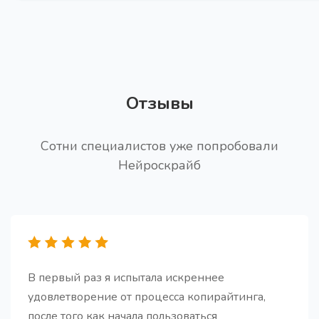
Про
Получите 15 вопросов для проведения глубинного
интервью (CastDev)
Отзывы
Сотни специалистов уже попробовали
Заголовки для статьи PRO
Про
Нейроскрайб
Получите поистине качественные и привлекающие
внимание заголовки для вашей статьи (PRO
версия)
В первый раз я испытала искреннее
удовлетворение от процесса копирайтинга,
Генератор FAQs
после того как начала пользоваться