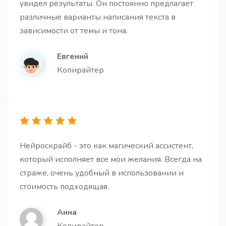
увидел результаты. Он постоянно предлагает
Структура для статьи
Про
различные варианты написания текста в
Этот шаблон поможет создать структуру, которая
зависимости от темы и тона.
будет удерживать внимание читателя и приводить
к желаемому результату
Евгений
Копирайтер
10 кликбейтных заголовков
10 кликбейтных заголовков для любого контента,
Нейроскрайб - это как магический ассистент,
написанных используя принципы этичного
маркетинга
который исполняет все мои желания. Всегда на
страже, очень удобный в использовании и
стоимость подходящая.
Анна