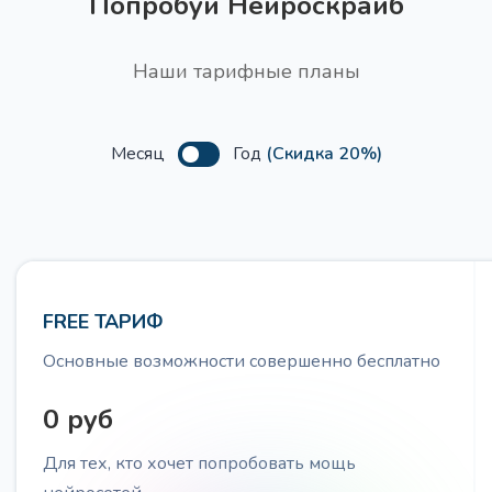
Попробуй Нейроскрайб
Получите темы для целевой аудитории, чтобы
создать контент, который будет привлекать и
Наши тарифные планы
удерживать их внимание
Месяц
Год
(Скидка 20%)
Сценарий вебинара PASTOR
Про
Получите сценарий вебинара используя структуру
PASTOR (Проблема, Анализ, Свидетельства,
FREE ТАРИФ
Трансформация, Призыв к действию)
Основные возможности совершенно бесплатно
0 руб
Для тех, кто хочет попробовать мощь