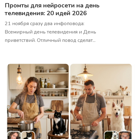
Промты для нейросети на день
Используя эти аргументы, убедительно продайте
продукт вашей целевой аудитории
телевидения: 20 идей 2026
21 ноября сразу два инфоповода:
Всемирный день телевидения и День
приветствий. Отличный повод сделат...
Анализ ниши/трендов
Про
Профессиональный анализ вашей ниши с
выявлением скрытых возможностей и актуальных
трендов. Шаблон проводит комплексное
исследование рынка, конкурентов и аудитории,
предоставляя стратегические инсайты для роста
бизнеса