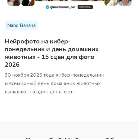
Темы для вебинара
5 тем для вашего вебинара, которые будут
интересны целевой аудитории
Nano Banana
Нейрофото на кибер-
понедельник и день домашних
животных - 15 сцен для фото
2026
20 заголовков вебинара
Про
30 ноября 2026 года кибер-понедельник
20 заголовков для вебинара по вашей теме, для
и всемирный день домашних животных
привлечения внимания аудитории
выпадают на один день, и эт...
15 тем для вашей ЦА
Про