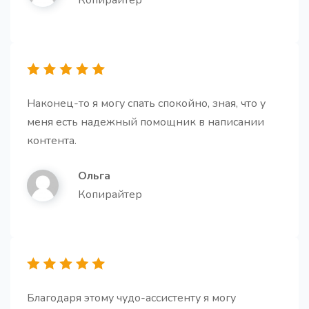
Копирайтер
Буллет-поинты на основе текста
Про
Создайте убедительные буллет-поинты на основе
текста, чтобы ясно передать ключевую
информацию
Наконец-то я могу спать спокойно, зная, что у
меня есть надежный помощник в написании
контента.
Вступление для статьи
Про
Ольга
Получите структурированное введение к статье,
Копирайтер
которое решает ключевые задачи: привлекает
внимание, обозначает проблему, показывает
ценность и мотивирует дочитать до конца
Благодаря этому чудо-ассистенту я могу