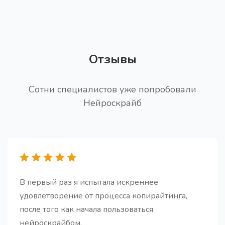
Про
Получите 15 вопросов для проведения глубинного
интервью (CastDev)
Отзывы
Сотни специалистов уже попробовали
Нейроскрайб
Заголовки для статьи PRO
Про
Получите поистине качественные и привлекающие
внимание заголовки для вашей статьи (PRO
версия)
В первый раз я испытала искреннее
удовлетворение от процесса копирайтинга,
после того как начала пользоваться
Генератор FAQs
нейроскрайбом.