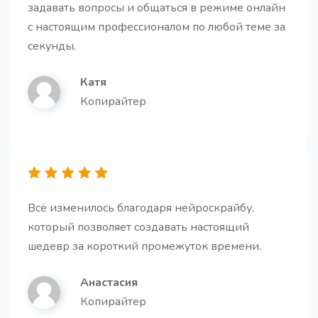
задавать вопросы и общаться в режиме онлайн
с настоящим профессионалом по любой теме за
Генератор историй
Про
секунды.
Получите увлекательные и убедительные истории.
Катя
Копирайтер
Персональный email
Про
Получите готовое email письмо на все случаи
жизни и работы.
Всё изменилось благодаря нейроскрайбу,
который позволяет создавать настоящий
шедевр за короткий промежуток времени.
Анастасия
Копирайтер
Описание (bio) для компании