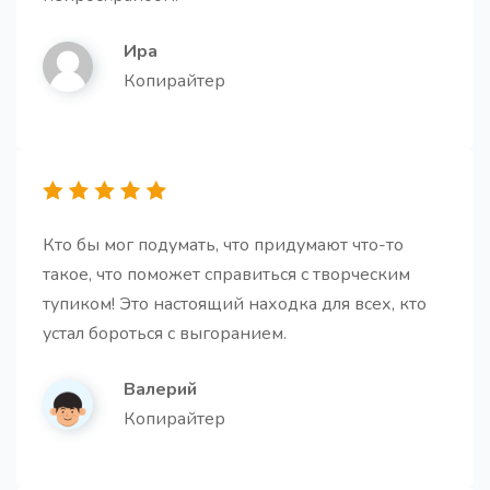
Получите список часто задаваемых вопросов и
ответов по вашему продукту/услуге
Ира
Копирайтер
Резюме для второклассника
Получите краткое и легкое для понимания резюме
Кто бы мог подумать, что придумают что-то
текста, сохраняющее основную идею, но
такое, что поможет справиться с творческим
изложенное простым языком.
тупиком! Это настоящий находка для всех, кто
устал бороться с выгоранием.
Валерий
Копирайтер
Идеи для email-рассылок
10 креативных идей для email-рассылок,