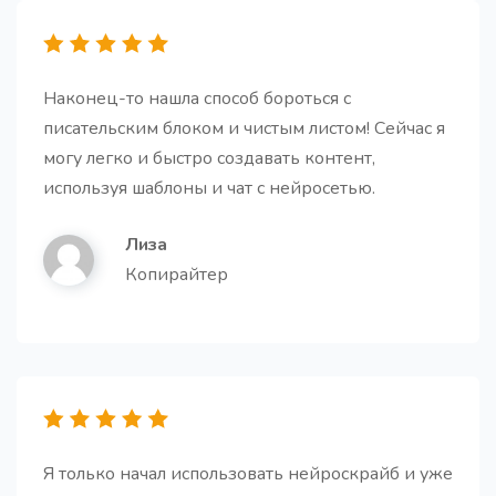
Готовая статья
Про
Наконец-то нашла способ бороться с
Создайте полностью готовую высококачественную
писательским блоком и чистым листом! Сейчас я
статью на основе заголовка и наброска текста.
могу легко и быстро создавать контент,
используя шаблоны и чат с нейросетью.
Лиза
Копирайтер
Тезисы для статьи
Получите короткие и простые подзаголовки для
вашей статьи
Я только начал использовать нейроскрайб и уже