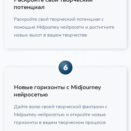
потенциал
готовый сценарий отработки любого возражения с
учетом психологии клиента и этики продаж
Раскройте свой творческий потенциал с
помощью Midjourney нейросети и достигните
новых высот в вашем творчестве
Структура для курса
Про
6
Получите детальную структуру для курса,
включающую выстроенные модули, практические
задания, адаптированные под вашу ЦА и учебные
цели.
Новые горизонты с Midjourney
нейросетью
Дайте волю своей творческой фантазии с
Midjourney нейросетью и откройте новые
горизонты в вашем творческом процессе
Про