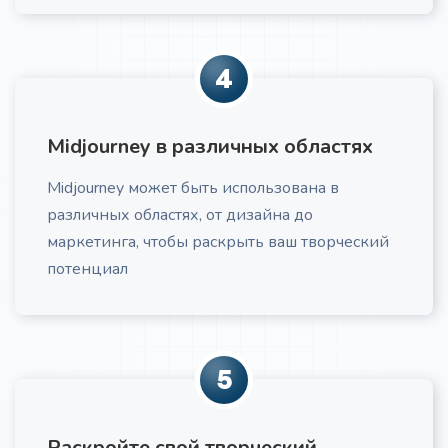
Получите рекламный текст по формуле AIDA
4
Midjourney в различных областях
Холодное email-письмо
Про
Midjourney может быть использована в
Создание холодного email: тема, персонализация,
различных областях, от дизайна до
ценностное предложение, CTA, рекомендации по
маркетинга, чтобы раскрыть ваш творческий
отправке и A/B тестированию
потенциал
5
Закрытие возражений клиентов
Превратите возражения клиентов из препятствий
Раскройте свой творческий
в возможности для углубления доверия. Получите