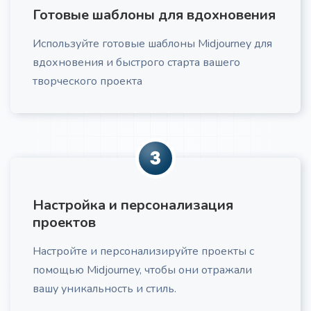
Готовые шаблоны для вдохновения
Проблемы и потребности ЦА
Про
Используйте готовые шаблоны Midjourney для
Получите список проблем и потребностей вашей
ЦА
вдохновения и быстрого старта вашего
творческого проекта
3
Маркетинговый текст по AIDA
Получите маркетинговый текст для вашей
компании
Настройка и персонализация
проектов
Настройте и персонализируйте проекты с
помощью Midjourney, чтобы они отражали
вашу уникальность и стиль.
Рекламный текст по AIDA
Про