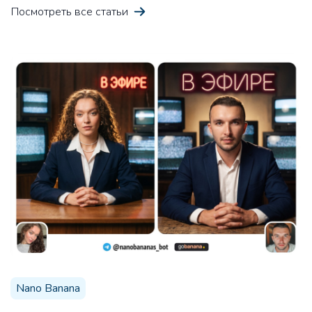
Посмотреть все статьи
Идеи для лид-магнита
Про
Получите 10 идей для лид-магнита в своей нише
Креативная история
Про
Получите креативную историю, которая захватит
воображение читателей
Nano Banana
10 аргументов продать продукт
Про