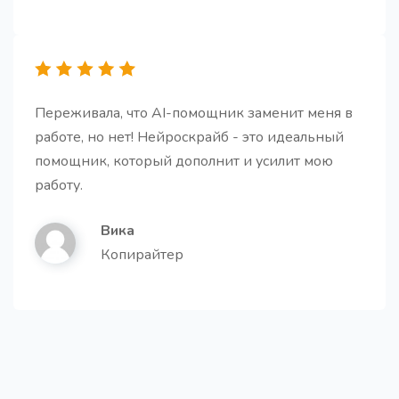
Создайте краткое и лаконичное описание для
вашей компании.
Переживала, что AI-помощник заменит меня в
работе, но нет! Нейроскрайб - это идеальный
помощник, который дополнит и усилит мою
Переводчик
работу.
Переведите свой контент на любой язык.
Вика
Копирайтер
Пошаговая инструкция
Про
Получите готовую пошаговую инструкцию для
любой темы.