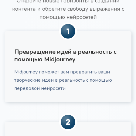
Откройте новые горизонты в создании
контента и обретите свободу выражения с
Текст для увеличения конверсии
Про
помощью нейросетей
Получите побуждающий к действию текст под
свою ЦА
1
Превращение идей в реальность с
помощью Midjourney
Midjourney поможет вам превратить ваши
Идеи трендов в нише
творческие идеи в реальность с помощью
Получите актуальный анализ трендов в вашей
нише, включающий потребительские и
передовой нейросети
маркетинговые тенденции, с практическими
рекомендациями по их применению.
2