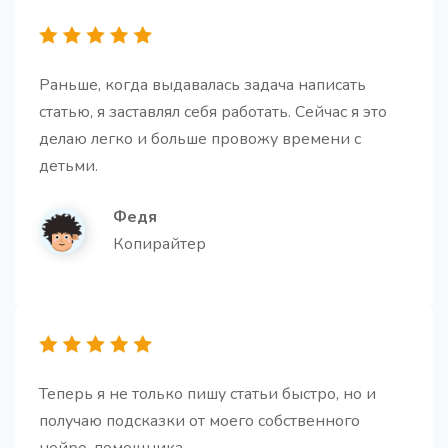
адаптированных под ваш бизнес, ЦА и цели, с
готовыми темами писем и ключевыми элементами
каждой рассылки
Раньше, когда выдавалась задача написать
статью, я заставлял себя работать. Сейчас я это
делаю легко и больше провожу времени с
детьми.
Идеи для статьи
Федя
Получите идеи для ваших будущих статей
Копирайтер
Заголовки для статьи
Теперь я не только пишу статьи быстро, но и
Получите запоминающиеся и кликбейтные
получаю подсказки от моего собственного
заголовки.