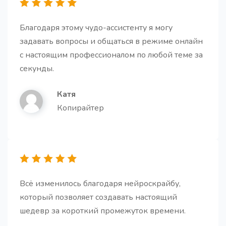
Благодаря этому чудо-ассистенту я могу
задавать вопросы и общаться в режиме онлайн
с настоящим профессионалом по любой теме за
секунды.
Генератор историй
Про
Получите увлекательные и убедительные истории.
Катя
Копирайтер
Персональный email
Про
Получите готовое email письмо на все случаи
Всё изменилось благодаря нейроскрайбу,
жизни и работы.
который позволяет создавать настоящий
шедевр за короткий промежуток времени.