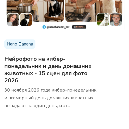
Темы для вебинара
5 тем для вашего вебинара, которые будут
Nano Banana
интересны целевой аудитории
Нейрофото на кибер-
понедельник и день домашних
животных - 15 сцен для фото
2026
30 ноября 2026 года кибер-понедельник
20 заголовков вебинара
Про
и всемирный день домашних животных
20 заголовков для вебинара по вашей теме, для
выпадают на один день, и эт...
привлечения внимания аудитории