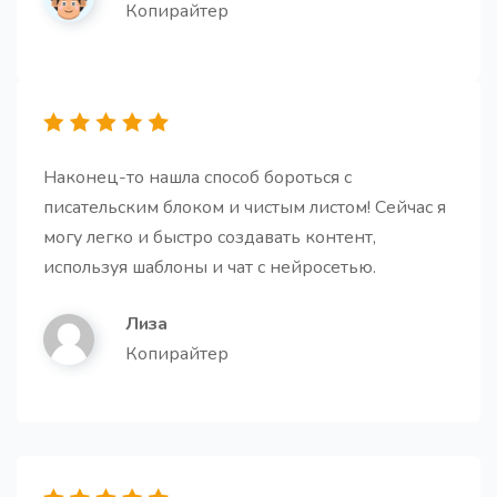
читателя к действию.
Копирайтер
Наконец-то нашла способ бороться с
Готовая статья
Про
писательским блоком и чистым листом! Сейчас я
Создайте полностью готовую высококачественную
статью на основе заголовка и наброска текста.
могу легко и быстро создавать контент,
используя шаблоны и чат с нейросетью.
Лиза
Копирайтер
Тезисы для статьи
Получите короткие и простые подзаголовки для
вашей статьи