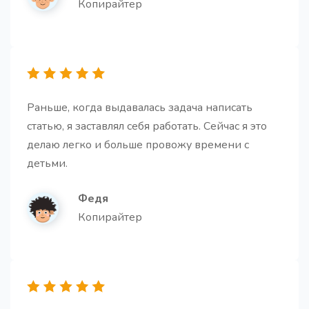
Копирайтер
Идеи для email-рассылок
10 креативных идей для email-рассылок,
адаптированных под ваш бизнес, ЦА и цели, с
готовыми темами писем и ключевыми элементами
каждой рассылки
Раньше, когда выдавалась задача написать
статью, я заставлял себя работать. Сейчас я это
делаю легко и больше провожу времени с
детьми.
Федя
Идеи для статьи
Копирайтер
Получите идеи для ваших будущих статей