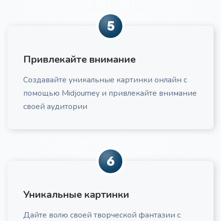
5
Закрытие возражений клиентов
Превратите возражения клиентов из препятствий
в возможности для углубления доверия. Получите
Привлекайте внимание
готовый сценарий отработки любого возражения с
учетом психологии клиента и этики продаж
Создавайте уникальные картинки онлайн с
помощью Midjourney и привлекайте внимание
своей аудитории
Структура для курса
Про
6
Получите детальную структуру для курса,
включающую выстроенные модули, практические
задания, адаптированные под вашу ЦА и учебные
цели.
Уникальные картинки
Дайте волю своей творческой фантазии с