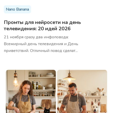
Nano Banana
10 аргументов продать продукт
Про
Промты для нейросети на день
телевидения: 20 идей 2026
Используя эти аргументы, убедительно продайте
продукт вашей целевой аудитории
21 ноября сразу два инфоповода:
Всемирный день телевидения и День
приветствий. Отличный повод сделат...
Анализ ниши/трендов
Про
Профессиональный анализ вашей ниши с
выявлением скрытых возможностей и актуальных
трендов. Шаблон проводит комплексное
исследование рынка, конкурентов и аудитории,
предоставляя стратегические инсайты для роста
бизнеса