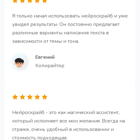
Я только начал использовать нейроскрайб и уже
увидел результаты. Он постоянно предлагает
различные варианты написания текста в
Структура для статьи
Про
зависимости от темы и тона.
Этот шаблон поможет создать структуру, которая
будет удерживать внимание читателя и приводить
Евгений
к желаемому результату
Копирайтер
10 кликбейтных заголовков
Нейроскрайб - это как магический ассистент,
10 кликбейтных заголовков для любого контента,
который исполняет все мои желания. Всегда на
написанных используя принципы этичного
маркетинга
страже, очень удобный в использовании и
стоимость подходящая.