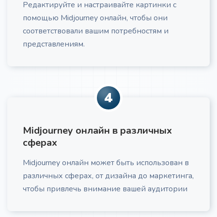
Редактируйте и настраивайте картинки с
помощью Midjourney онлайн, чтобы они
соответствовали вашим потребностям и
Рекламный текст по AIDA
Про
представлениям.
Получите рекламный текст по формуле AIDA
4
Midjourney онлайн в различных
Холодное email-письмо
Про
сферах
Создание холодного email: тема, персонализация,
ценностное предложение, CTA, рекомендации по
Midjourney онлайн может быть использован в
отправке и A/B тестированию
различных сферах, от дизайна до маркетинга,
чтобы привлечь внимание вашей аудитории