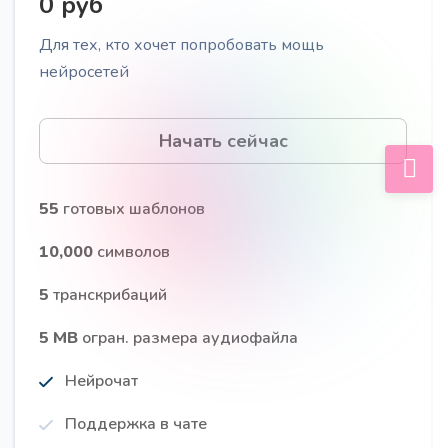
0 руб
Для тех, кто хочет попробовать мощь
нейросетей
Лестница Бена Ханта
Про
Проведите вашу ЦА по лестнице прогрева Бена
Начать сейчас
Ханта, для работы с ними на разных этапах
принятия решения о покупке
55
готовых шаблонов
10,000
символов
5
транскрибаций
20 вопросов от ЦА
Про
5 MB
огран. размера аудиофайла
Получите 20 вопросов, которые задаёт ваша
Целевую Аудиторию
Нейрочат
Поддержка в чате