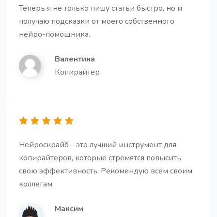
Теперь я не только пишу статьи быстро, но и
Заголовки для статьи
получаю подсказки от моего собственного
Получите запоминающиеся и кликбейтные
заголовки.
нейро-помощника.
Валентина
Копирайтер
Абзацы для статьи
Про
Получите несколько абзацев для вашей статьи.
Нейроскрайб - это лучший инструмент для
копирайтеров, которые стремятся повысить
свою эффективность. Рекомендую всем своим
коллегам.
Заключение для статьи
Максим
Создайте мощное заключение, которое побудит