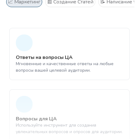
📈 Маркетинг
📰 Создание Статей
📝 Написание те
Ответы на вопросы ЦА
Мгновенные и качественные ответы на любые
1
вопросы вашей целевой аудитории.
1
Выберите нейро-картинки
Выберите " Озвучка"
Инструмент для генерации изображений
Преобразование вашего текста в аудио-
с помощью ИИ
Вопросы для ЦА
1
файл в формате MP3
Используйте инструмент для создания
увлекательных вопросов и опросов для аудитории.
1