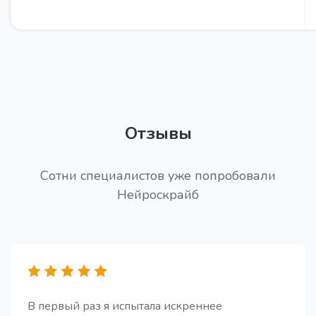
15 вопросов для глубинного интервью
Про
Получите 15 вопросов для проведения глубинного
интервью (CastDev)
Отзывы
Сотни специалистов уже попробовали
Нейроскрайб
Заголовки для статьи PRO
Про
Получите поистине качественные и привлекающие
внимание заголовки для вашей статьи (PRO
версия)
В первый раз я испытала искреннее