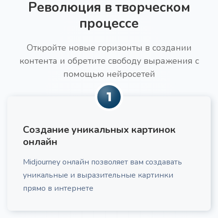
Революция в творческом
Разрешены файлы .mp3, .mp4, .mpeg,
.mpga, .m4a, .wav, .webm.
процессе
Откройте новые горизонты в создании
контента и обретите свободу выражения с
Текст для увеличения конверсии
Про
помощью нейросетей
Получите побуждающий к действию текст под
свою ЦА
1
Создание уникальных картинок
онлайн
Midjourney онлайн позволяет вам создавать
Идеи трендов в нише
уникальные и выразительные картинки
Получите актуальный анализ трендов в вашей
нише, включающий потребительские и
прямо в интернете
маркетинговые тенденции, с практическими
рекомендациями по их применению.