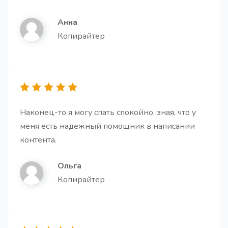
Анна
Копирайтер
Буллет-поинты на основе текста
Про
Создайте убедительные буллет-поинты на основе
текста, чтобы ясно передать ключевую
информацию
Наконец-то я могу спать спокойно, зная, что у
меня есть надежный помощник в написании
контента.
Ольга
Вступление для статьи
Про
Копирайтер
Получите структурированное введение к статье,
которое решает ключевые задачи: привлекает
внимание, обозначает проблему, показывает
ценность и мотивирует дочитать до конца