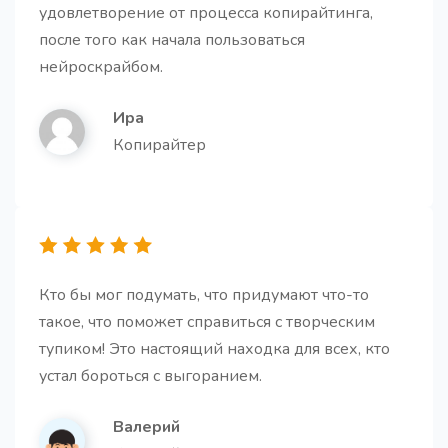
удовлетворение от процесса копирайтинга,
после того как начала пользоваться
нейроскрайбом.
Генератор FAQs
Получите список часто задаваемых вопросов и
Ира
ответов по вашему продукту/услуге
Копирайтер
Резюме для второклассника
Кто бы мог подумать, что придумают что-то
Получите краткое и легкое для понимания резюме
такое, что поможет справиться с творческим
текста, сохраняющее основную идею, но
тупиком! Это настоящий находка для всех, кто
изложенное простым языком.
устал бороться с выгоранием.
Валерий