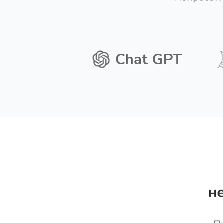
Chat GPT
н