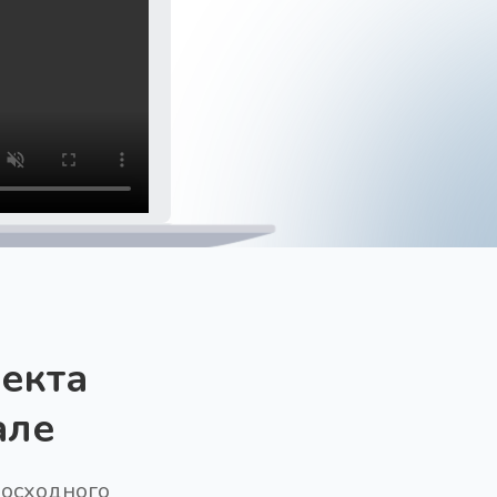
екта
але
восходного