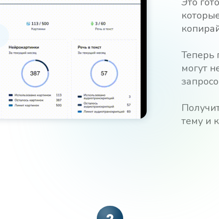
Это гот
которы
копирай
Теперь 
могут н
запросо
Получит
тему и 
2