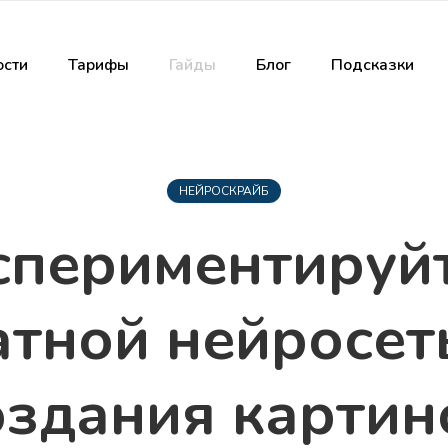
сти
Тарифы
Гайды
Блог
Подсказки
НЕЙРОСКРАЙБ
спериментируйт
атной нейросет
оздания картин