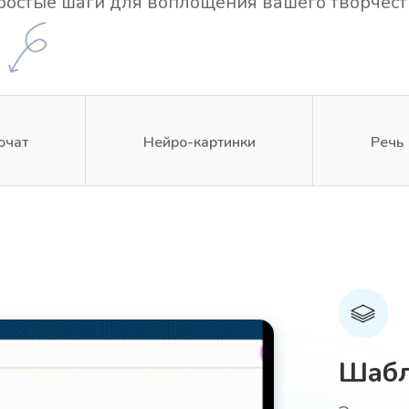
ростые шаги для воплощения вашего творчест
очат
Нейро-картинки
Речь 
Шаб