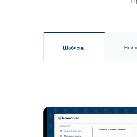
П
Нейр
Шаблоны