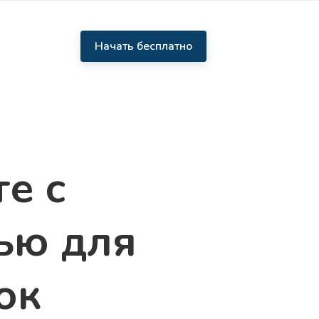
Начать бесплатно
е с
ью для
ок