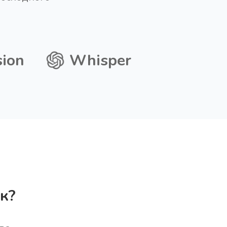
sion
Whisper
к?