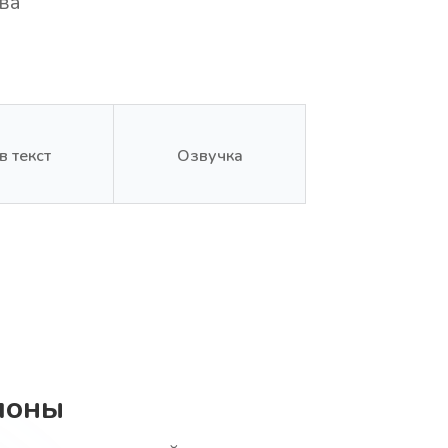
ва
в текст
Озвучка
лоны