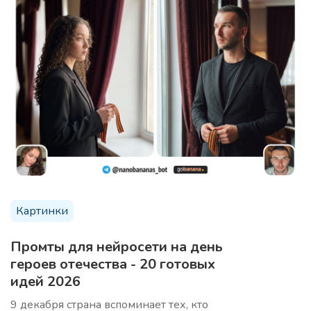
Получите креативную историю, которая захватит
воображение читателей
10 аргументов продать продукт
Про
Используя эти аргументы, убедительно продайте
продукт вашей целевой аудитории
Картинки
Промты для нейросети на день
героев отечества - 20 готовых
Анализ ниши/трендов
Про
идей 2026
Профессиональный анализ вашей ниши с
9 декабря страна вспоминает тех, кто
выявлением скрытых возможностей и актуальных