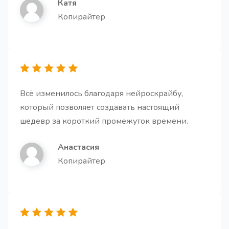
Катя
Получите готовое email письмо на все случаи
Копирайтер
жизни и работы.
Всё изменилось благодаря нейроскрайбу,
Описание (bio) для компании
который позволяет создавать настоящий
Создайте краткое и лаконичное описание для
шедевр за короткий промежуток времени.
вашей компании.
Анастасия
Копирайтер
Переводчик
Переведите свой контент на любой язык.