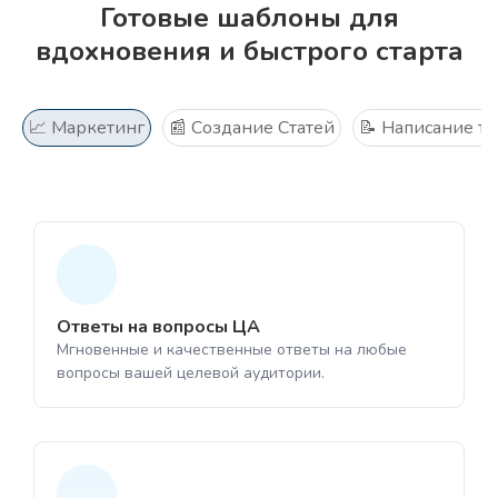
интеллекта ChatGPT
Загрузить медиа
Готовые шаблоны для
вдохновения и быстрого старта
Разрешены файлы .mp3, .mp4, .mpeg,
.mpga, .m4a, .wav, .webm.
📈 Маркетинг
📰 Создание Статей
📝 Написание те
Ответы на вопросы ЦА
Мгновенные и качественные ответы на любые
вопросы вашей целевой аудитории.