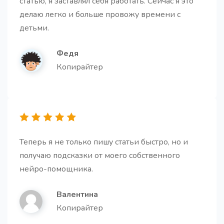
статью, я заставлял себя работать. Сейчас я это
делаю легко и больше провожу времени с
детьми.
Федя
Копирайтер
Заголовки для статьи
Получите запоминающиеся и кликбейтные
заголовки.
Теперь я не только пишу статьи быстро, но и
получаю подсказки от моего собственного
Абзацы для статьи
Про
нейро-помощника.
Получите несколько абзацев для вашей статьи.
Валентина
Копирайтер