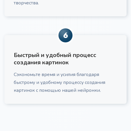
включающую выстроенные модули, практические
творчества.
задания, адаптированные под вашу ЦА и учебные
цели.
6
Быстрый и удобный процесс
Маркетинговый План
Про
создания картинок
Детальный маркетинговый план, включающий
Сэкономьте время и усилия благодаря
анализ каналов трафика, стратегию лид-
генерации и эффективные call-to-actions,
быстрому и удобному процессу создания
адаптированный под ваш бизнес, ЦА и
картинок с помощью нашей нейронки.
маркетинговые цели.