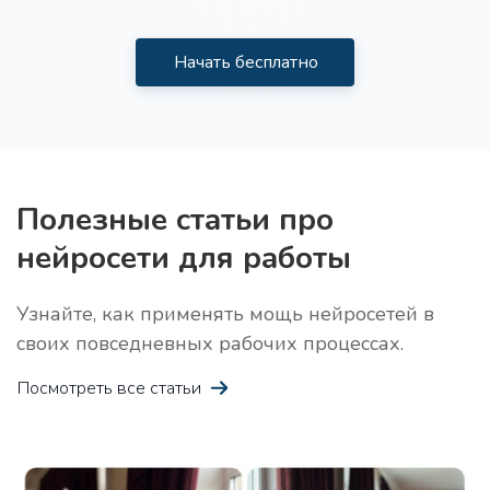
Анализ ЦА
Получите структурированный отчет, содержащий
Начать бесплатно
инсайты и рекомендации по работе с вашей
Целевой Аудиторией
Полезные статьи про
нейросети для работы
Идеи для лид-магнита
Про
Получите 10 идей для лид-магнита в своей нише
Узнайте, как применять мощь нейросетей в
своих повседневных рабочих процессах.
Посмотреть все статьи
Креативная история
Про