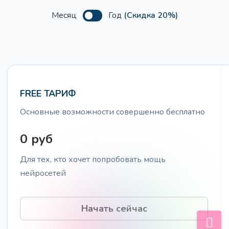
Получите сценарий вебинара используя структуру
PASTOR (Проблема, Анализ, Свидетельства,
Месяц
Год
(Скидка 20%)
Трансформация, Призыв к действию)
FREE ТАРИФ
Лестница Бена Ханта
Про
Основные возможности совершенно бесплатно
Проведите вашу ЦА по лестнице прогрева Бена
Ханта, для работы с ними на разных этапах
0 руб
принятия решения о покупке
Для тех, кто хочет попробовать мощь
нейросетей
Начать сейчас
20 вопросов от ЦА
Про