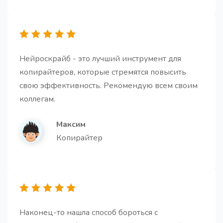
Заключение для статьи
Создайте мощное заключение, которое побудит
читателя к действию.
Нейроскрайб - это лучший инструмент для
копирайтеров, которые стремятся повысить
свою эффективность. Рекомендую всем своим
коллегам.
Максим
Готовая статья
Про
Копирайтер
Создайте полностью готовую высококачественную
статью на основе заголовка и наброска текста.
Наконец-то нашла способ бороться с