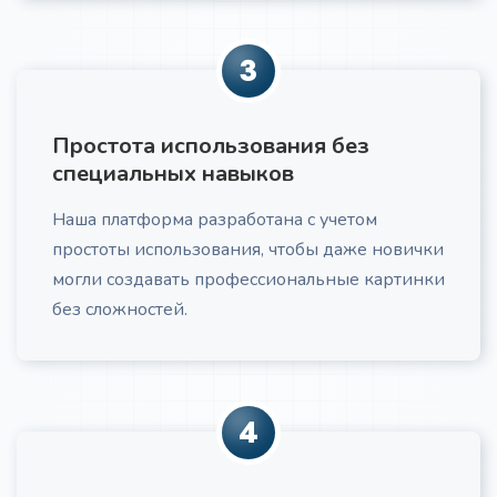
Получите маркетинговый текст для вашей
компании
3
Простота использования без
специальных навыков
Наша платформа разработана с учетом
Рекламный текст по AIDA
Про
простоты использования, чтобы даже новички
Получите рекламный текст по формуле AIDA
могли создавать профессиональные картинки
без сложностей.
4
Холодное email-письмо
Про
Создание холодного email: тема, персонализация,
ценностное предложение, CTA, рекомендации по