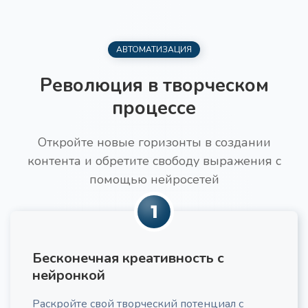
Поиск ключевых слов
Получите структурированный список ключевых
слов разной частотности для SEO-оптимизации
вашего контента, с учетом специфики бизнеса и
АВТОМАТИЗАЦИЯ
потребностей целевой аудитории.
Революция в творческом
процессе
Откройте новые горизонты в создании
контента и обретите свободу выражения с
Текст для увеличения конверсии
Про
помощью нейросетей
Получите побуждающий к действию текст под
свою ЦА
1
Бесконечная креативность с
нейронкой
Раскройте свой творческий потенциал с
Идеи трендов в нише