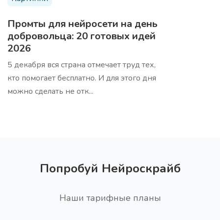
20 заголовков для вебинара по вашей теме, для
привлечения внимания аудитории
Промты для нейросети на день
добровольца: 20 готовых идей
2026
5 декабря вся страна отмечает труд тех,
кто помогает бесплатно. И для этого дня
можно сделать не отк...
15 тем для вашей ЦА
Про
Получите темы для целевой аудитории, чтобы
создать контент, который будет привлекать и
удерживать их внимание
Попробуй Нейроскрайб
Наши тарифные планы
Сценарий вебинара PASTOR
Про