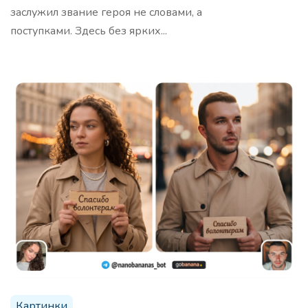
заслужил звание героя не словами, а
трендов. Шаблон проводит комплексное
исследование рынка, конкурентов и аудитории,
поступками. Здесь без ярких...
предоставляя стратегические инсайты для роста
бизнеса
Темы для вебинара
5 тем для вашего вебинара, которые будут
интересны целевой аудитории
20 заголовков вебинара
Про
Картинки