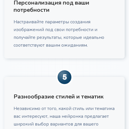
Персонализация под ваши
отправке и A/B тестированию
потребности
Настраивайте параметры создания
изображений под свои потребности и
получайте результаты, которые идеально
соответствуют вашим ожиданиям.
Закрытие возражений клиентов
Превратите возражения клиентов из препятствий
в возможности для углубления доверия. Получите
готовый сценарий отработки любого возражения с
учетом психологии клиента и этики продаж
5
Разнообразие стилей и тематик
Независимо от того, какой стиль или тематика
вас интересуют, наша нейронка предлагает
Структура для курса
Про
широкий выбор вариантов для вашего
Получите детальную структуру для курса,