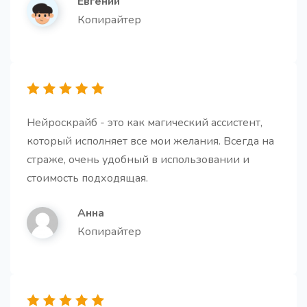
Евгений
10 кликбейтных заголовков
Копирайтер
10 кликбейтных заголовков для любого контента,
написанных используя принципы этичного
маркетинга
Нейроскрайб - это как магический ассистент,
который исполняет все мои желания. Всегда на
Буллет-поинты на основе текста
Про
страже, очень удобный в использовании и
Создайте убедительные буллет-поинты на основе
стоимость подходящая.
текста, чтобы ясно передать ключевую
информацию
Анна
Копирайтер