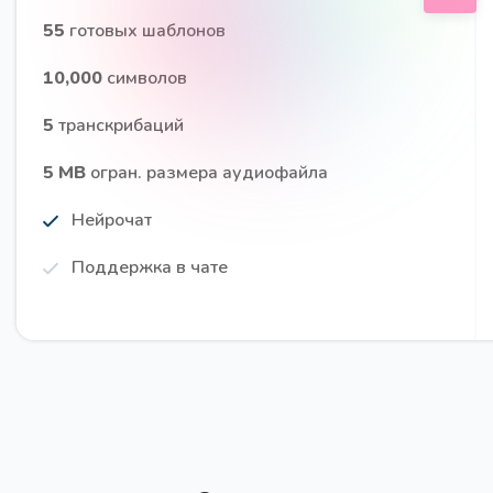
Получите 20 вопросов, которые задаёт ваша
55
готовых шаблонов
Целевую Аудиторию
10,000
символов
5
транскрибаций
5 MB
огран. размера аудиофайла
15 вопросов для глубинного интервью
Нейрочат
Про
Получите 15 вопросов для проведения глубинного
Поддержка в чате
интервью (CastDev)
Заголовки для статьи PRO
Про