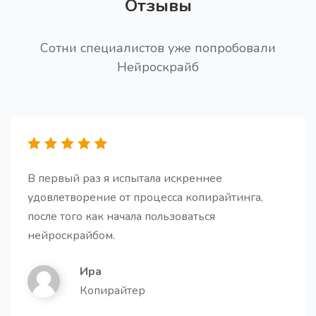
Получите поистине качественные и привлекающие
Отзывы
внимание заголовки для вашей статьи (PRO
версия)
Сотни специалистов уже попробовали
Нейроскрайб
Генератор FAQs
Получите список часто задаваемых вопросов и
ответов по вашему продукту/услуге
В первый раз я испытала искреннее
удовлетворение от процесса копирайтинга,
после того как начала пользоваться
нейроскрайбом.
Ира
Резюме для второклассника
Копирайтер
Получите краткое и легкое для понимания резюме
текста, сохраняющее основную идею, но