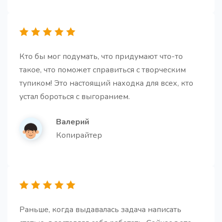
изложенное простым языком.
Кто бы мог подумать, что придумают что-то
такое, что поможет справиться с творческим
Идеи для email-рассылок
тупиком! Это настоящий находка для всех, кто
10 креативных идей для email-рассылок,
устал бороться с выгоранием.
адаптированных под ваш бизнес, ЦА и цели, с
готовыми темами писем и ключевыми элементами
Валерий
каждой рассылки
Копирайтер
Идеи для статьи
Раньше, когда выдавалась задача написать
Получите идеи для ваших будущих статей