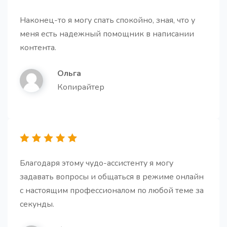
Вступление для статьи
Про
Получите структурированное введение к статье,
Наконец-то я могу спать спокойно, зная, что у
которое решает ключевые задачи: привлекает
меня есть надежный помощник в написании
внимание, обозначает проблему, показывает
контента.
ценность и мотивирует дочитать до конца
Ольга
Копирайтер
Генератор историй
Про
Получите увлекательные и убедительные истории.
Благодаря этому чудо-ассистенту я могу
задавать вопросы и общаться в режиме онлайн
с настоящим профессионалом по любой теме за
секунды.
Персональный email
Про