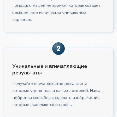
помощью нашей нейронки, которая создает
Получите актуальный анализ трендов в вашей
нише, включающий потребительские и
бесконечное количество уникальных
маркетинговые тенденции, с практическими
картинок.
рекомендациями по их применению.
2
Проблемы и потребности ЦА
Про
Уникальные и впечатляющие
Получите список проблем и потребностей вашей
результаты
ЦА
Получайте впечатляющие результаты,
которые удивят вас и ваших зрителей. Наша
нейронка способна создавать изображения,
которые выделяются из толпы
Маркетинговый текст по AIDA