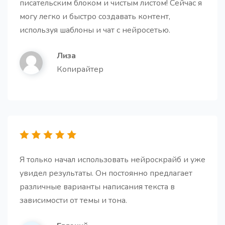
писательским блоком и чистым листом! Сейчас я
Тезисы для статьи
могу легко и быстро создавать контент,
Получите короткие и простые подзаголовки для
используя шаблоны и чат с нейросетью.
вашей статьи
Лиза
Копирайтер
Структура для статьи
Про
Этот шаблон поможет создать структуру, которая
будет удерживать внимание читателя и приводить
к желаемому результату
Я только начал использовать нейроскрайб и уже
увидел результаты. Он постоянно предлагает
различные варианты написания текста в
зависимости от темы и тона.