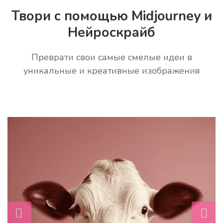
Это удобно, чтобы получать ответы на свои
Твори с помощью Midjourney и
вопросы быстрее.
Нейроскрайб распознаёт каждый звук и в
Нейроскрайб
результате предоставляет текст.
Преврати свои самые смелые идеи в
уникальные и креативные изображения
1
1
Выберите нейро-картинки
Выберите " Озвучка"
Инструмент для генерации изображений
Преобразование вашего текста в аудио-
с помощью ИИ