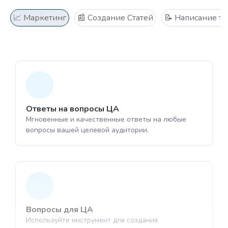
📈 Маркетинг
📰 Создание Статей
📝 Написание те
Ответы на вопросы ЦА
1
Мгновенные и качественные ответы на любые
1
вопросы вашей целевой аудитории.
Выберите нейро-картинки
Выберите " Озвучка"
Инструмент для генерации изображений
Преобразование вашего текста в аудио-
с помощью ИИ
1
файл в формате MP3
Вопросы для ЦА
1
Используйте инструмент для создания