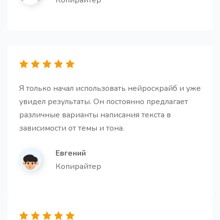
Копирайтер
Структура для статьи
Про
Этот шаблон поможет создать структуру, которая
Я только начал использовать нейроскрайб и уже
будет удерживать внимание читателя и приводить
увидел результаты. Он постоянно предлагает
к желаемому результату
различные варианты написания текста в
зависимости от темы и тона.
Евгений
Копирайтер
10 кликбейтных заголовков
10 кликбейтных заголовков для любого контента,
написанных используя принципы этичного
маркетинга