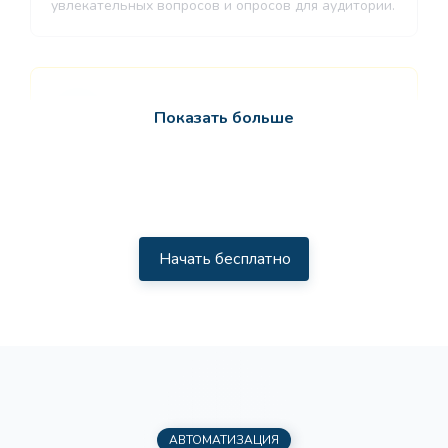
увлекательных вопросов и опросов для аудитории.
Выберите нейрочат
Чат-бот на базе искусственного
Загрузите медиа файл
интеллекта ChatGPT
Поддерживаются все современные
Показать больше
форматы аудио и видео.
Нейро-картинки
Идеи реферальной программы
Про
Перейди в раздел нейро-картинки
Заголовок
Озвучка
Получите идеи для партнёрской программы,
которая привлекает новых пользователей.
Выберите раздел " Озвучка"
Начать бесплатно
Нейрочат
Загрузить медиа
*
Чат-бот на базе искусственного
Поиск ключевых слов
интеллекта ChatGPT
Загрузить медиа
Получите структурированный список ключевых
слов разной частотности для SEO-оптимизации
вашего контента, с учетом специфики бизнеса и
АВТОМАТИЗАЦИЯ