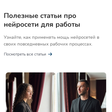
Целевой Аудиторией
Полезные статьи про
нейросети для работы
Узнайте, как применять мощь нейросетей в
Идеи для лид-магнита
Про
своих повседневных рабочих процессах.
Получите 10 идей для лид-магнита в своей нише
Посмотреть все статьи
Креативная история
Про
Получите креативную историю, которая захватит
воображение читателей