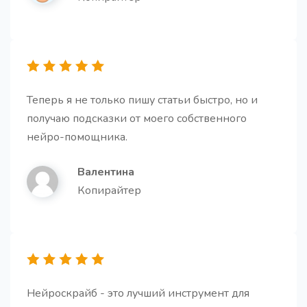
Заголовки для статьи
Получите запоминающиеся и кликбейтные
заголовки.
Теперь я не только пишу статьи быстро, но и
получаю подсказки от моего собственного
нейро-помощника.
Валентина
Абзацы для статьи
Про
Копирайтер
Получите несколько абзацев для вашей статьи.
Нейроскрайб - это лучший инструмент для
Заключение для статьи