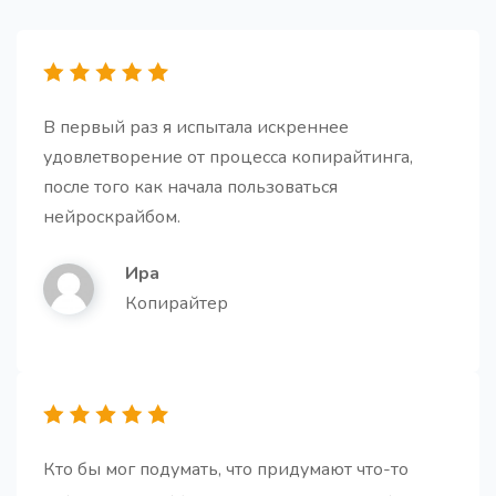
В первый раз я испытала искреннее
Генератор FAQs
Получите список часто задаваемых вопросов и
удовлетворение от процесса копирайтинга,
ответов по вашему продукту/услуге
после того как начала пользоваться
нейроскрайбом.
Ира
Копирайтер
Резюме для второклассника
Получите краткое и легкое для понимания резюме
текста, сохраняющее основную идею, но
изложенное простым языком.
Кто бы мог подумать, что придумают что-то