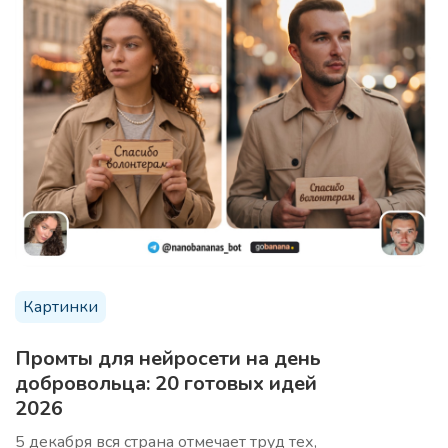
бизнеса
Темы для вебинара
5 тем для вашего вебинара, которые будут
интересны целевой аудитории
Картинки
Промты для нейросети на день
20 заголовков вебинара
Про
добровольца: 20 готовых идей
20 заголовков для вебинара по вашей теме, для
2026
привлечения внимания аудитории
5 декабря вся страна отмечает труд тех,