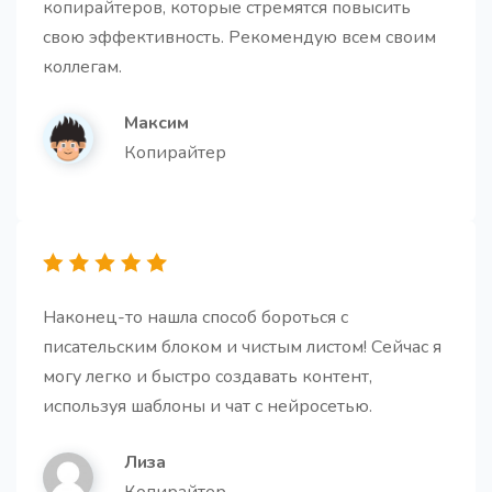
копирайтеров, которые стремятся повысить
Создайте мощное заключение, которое побудит
свою эффективность. Рекомендую всем своим
читателя к действию.
коллегам.
Максим
Копирайтер
Готовая статья
Про
Создайте полностью готовую высококачественную
статью на основе заголовка и наброска текста.
Наконец-то нашла способ бороться с
писательским блоком и чистым листом! Сейчас я
могу легко и быстро создавать контент,
используя шаблоны и чат с нейросетью.
Тезисы для статьи
Получите короткие и простые подзаголовки для
Лиза
вашей статьи