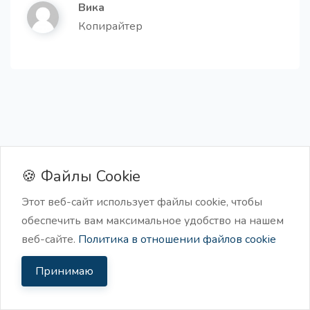
Вика
Копирайтер
Пошаговая инструкция
Про
Получите готовую пошаговую инструкцию для
любой темы.
Начать бесплатно
🍪 Файлы Cookie
Лучшие практики в нише
Получите 10 идей лучших практик в своей нише
Этот веб-сайт использует файлы cookie, чтобы
обеспечить вам максимальное удобство на нашем
веб-сайте.
Политика в отношении файлов cookie
Часто задаваемые вопросы
Принимаю
Развенчать мифы о теме