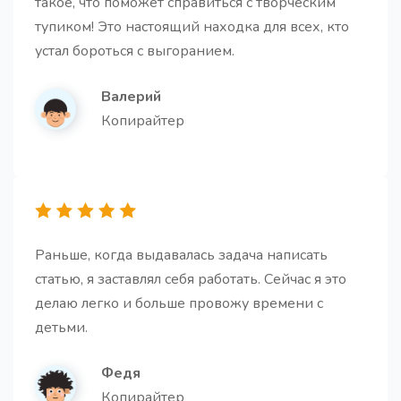
такое, что поможет справиться с творческим
тупиком! Это настоящий находка для всех, кто
устал бороться с выгоранием.
Идеи для email-рассылок
Валерий
10 креативных идей для email-рассылок,
адаптированных под ваш бизнес, ЦА и цели, с
Копирайтер
готовыми темами писем и ключевыми элементами
каждой рассылки
Раньше, когда выдавалась задача написать
статью, я заставлял себя работать. Сейчас я это
Идеи для статьи
делаю легко и больше провожу времени с
Получите идеи для ваших будущих статей
детьми.
Федя
Копирайтер