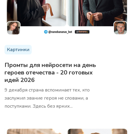
10 аргументов продать продукт
Про
Используя эти аргументы, убедительно продайте
продукт вашей целевой аудитории
Картинки
Промты для нейросети на день
героев отечества - 20 готовых
идей 2026
9 декабря страна вспоминает тех, кто
Анализ ниши/трендов
Про
заслужил звание героя не словами, а
Профессиональный анализ вашей ниши с
поступками. Здесь без ярких...
выявлением скрытых возможностей и актуальных
трендов. Шаблон проводит комплексное
исследование рынка, конкурентов и аудитории,
предоставляя стратегические инсайты для роста