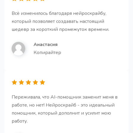
Всё изменилось благодаря нейроскрайбу,
который позволяет создавать настоящий
шедевр за короткий промежуток времени.
Описание (bio) для компании
Создайте краткое и лаконичное описание для
Анастасия
вашей компании.
Копирайтер
Переводчик
Переживала, что AI-помощник заменит меня в
Переведите свой контент на любой язык.
работе, но нет! Нейроскрайб - это идеальный
помощник, который дополнит и усилит мою
работу.