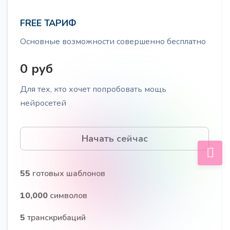
FREE ТАРИФ
Основные возможности совершенно бесплатно
Лестница Бена Ханта
Про
0 руб
Проведите вашу ЦА по лестнице прогрева Бена
Для тех, кто хочет попробовать мощь
Ханта, для работы с ними на разных этапах
принятия решения о покупке
нейросетей
Начать сейчас
55
готовых шаблонов
20 вопросов от ЦА
Про
10,000
символов
Получите 20 вопросов, которые задаёт ваша
Целевую Аудиторию
5
транскрибаций