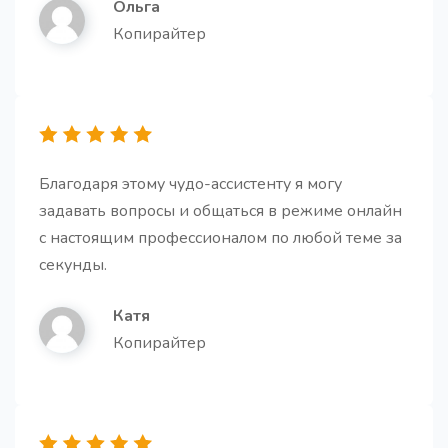
Ольга
ценность и мотивирует дочитать до конца
Копирайтер
Генератор историй
Про
Благодаря этому чудо-ассистенту я могу
Получите увлекательные и убедительные истории.
задавать вопросы и общаться в режиме онлайн
с настоящим профессионалом по любой теме за
секунды.
Катя
Копирайтер
Персональный email
Про
Получите готовое email письмо на все случаи
жизни и работы.