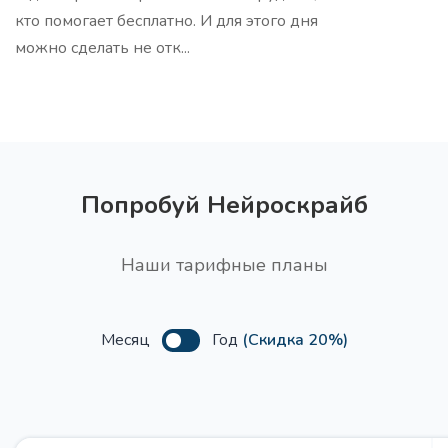
кто помогает бесплатно. И для этого дня
можно сделать не отк...
15 тем для вашей ЦА
Про
Получите темы для целевой аудитории, чтобы
создать контент, который будет привлекать и
удерживать их внимание
Попробуй Нейроскрайб
Наши тарифные планы
Месяц
Год
(Скидка 20%)
Сценарий вебинара PASTOR
Про
Получите сценарий вебинара используя структуру
PASTOR (Проблема, Анализ, Свидетельства,
Трансформация, Призыв к действию)