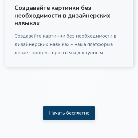
Создавайте картинки без
необходимости в дизайнерских
навыках
Создавайте картинки без необходимости в
Маркетинговый План
Про
дизайнерских навыках - наша платформа
Детальный маркетинговый план, включающий
делает процесс простым и доступным
анализ каналов трафика, стратегию лид-
генерации и эффективные call-to-actions,
адаптированный под ваш бизнес, ЦА и
маркетинговые цели.
Начать бесплатно
Анализ ЦА
Получите структурированный отчет, содержащий
инсайты и рекомендации по работе с вашей