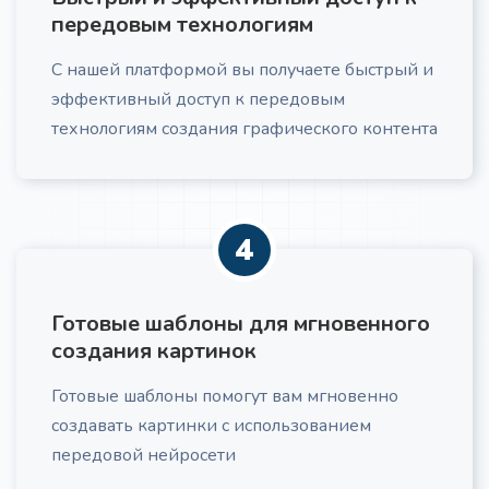
передовым технологиям
С нашей платформой вы получаете быстрый и
эффективный доступ к передовым
технологиям создания графического контента
Рекламный текст по AIDA
Про
Получите рекламный текст по формуле AIDA
4
Готовые шаблоны для мгновенного
Холодное email-письмо
Про
создания картинок
Создание холодного email: тема, персонализация,
ценностное предложение, CTA, рекомендации по
Готовые шаблоны помогут вам мгновенно
отправке и A/B тестированию
создавать картинки с использованием
передовой нейросети