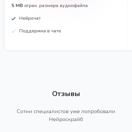
5 MB
огран. размера аудиофайла
Нейрочат
Поддержка в чате
15 вопросов для глубинного интервью
Про
Получите 15 вопросов для проведения глубинного
интервью (CastDev)
Отзывы
Заголовки для статьи PRO
Про
Получите поистине качественные и привлекающие
Сотни специалистов уже попробовали
внимание заголовки для вашей статьи (PRO
Нейроскрайб
версия)