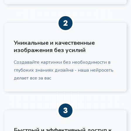
рекомендациями по их применению.
2
Уникальные и качественные
Проблемы и потребности ЦА
Про
изображения без усилий
Получите список проблем и потребностей вашей
ЦА
Создавайте картинки без необходимости в
глубоких знаниях дизайна - наша нейросеть
делает все за вас
Маркетинговый текст по AIDA
3
Получите маркетинговый текст для вашей
компании
Быстрый и эффективный доступ к