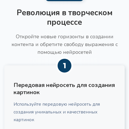
потребностей целевой аудитории.
Разрешены файлы .mp3, .mp4, .mpeg,
.mpga, .m4a, .wav, .webm.
Революция в творческом
процессе
Откройте новые горизонты в создании
контента и обретите свободу выражения с
Текст для увеличения конверсии
Про
помощью нейросетей
Получите побуждающий к действию текст под
свою ЦА
1
Передовая нейросеть для создания
картинок
Используйте передовую нейросеть для
Идеи трендов в нише
создания уникальных и качественных
Получите актуальный анализ трендов в вашей
нише, включающий потребительские и
картинок
маркетинговые тенденции, с практическими