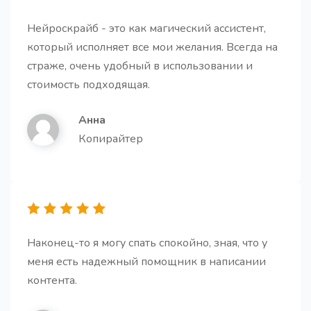
Нейроскрайб - это как магический ассистент,
который исполняет все мои желания. Всегда на
страже, очень удобный в использовании и
стоимость подходящая.
Буллет-поинты на основе текста
Про
Анна
Создайте убедительные буллет-поинты на основе
текста, чтобы ясно передать ключевую
Копирайтер
информацию
Наконец-то я могу спать спокойно, зная, что у
Вступление для статьи
Про
меня есть надежный помощник в написании
контента.
Получите структурированное введение к статье,
которое решает ключевые задачи: привлекает
внимание, обозначает проблему, показывает