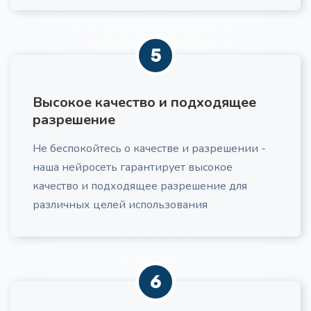
5
Закрытие возражений клиентов
Превратите возражения клиентов из препятствий
в возможности для углубления доверия. Получите
Высокое качество и подходящее
готовый сценарий отработки любого возражения с
учетом психологии клиента и этики продаж
разрешение
Не беспокойтесь о качестве и разрешении -
наша нейросеть гарантирует высокое
качество и подходящее разрешение для
различных целей использования
Структура для курса
Про
Получите детальную структуру для курса,
включающую выстроенные модули, практические
задания, адаптированные под вашу ЦА и учебные
6
цели.