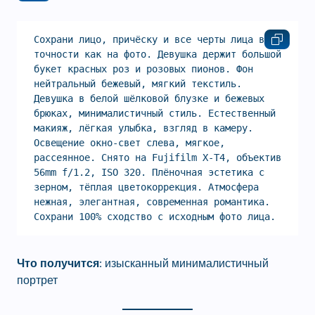
Сохрани лицо, причёску и все черты лица в 
точности как на фото. Девушка держит большой 
букет красных роз и розовых пионов. Фон 
нейтральный бежевый, мягкий текстиль. 
Девушка в белой шёлковой блузке и бежевых 
брюках, минималистичный стиль. Естественный 
макияж, лёгкая улыбка, взгляд в камеру. 
Освещение окно-свет слева, мягкое, 
рассеянное. Снято на Fujifilm X-T4, объектив 
56mm f/1.2, ISO 320. Плёночная эстетика с 
зерном, тёплая цветокоррекция. Атмосфера 
нежная, элегантная, современная романтика. 
Сохрани 100% сходство с исходным фото лица.
Что получится:
изысканный минималистичный
портрет