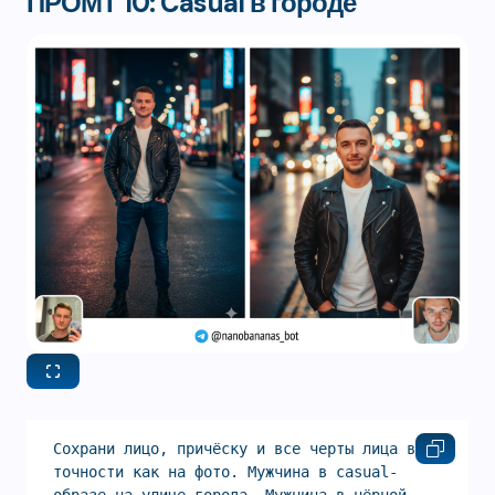
ПРОМТ 10: Casual в городе
Сохрани лицо, причёску и все черты лица в 
точности как на фото. Мужчина в casual-
образе на улице города. Мужчина в чёрной 