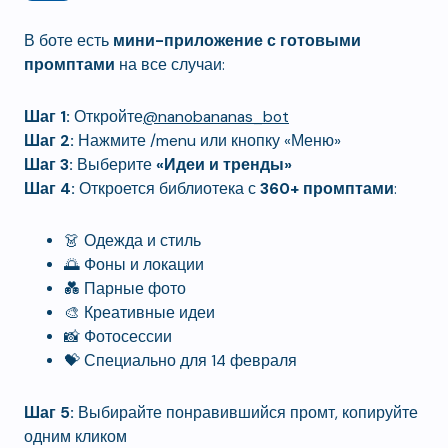
В боте есть
мини-приложение с готовыми
промптами
на все случаи:
Шаг 1:
Откройте
@nanobananas_bot
Шаг 2:
Нажмите /menu или кнопку «Меню»
Шаг 3:
Выберите
«Идеи и тренды»
Шаг 4:
Откроется библиотека с
360+ промптами
:
👗 Одежда и стиль
🌅 Фоны и локации
💑 Парные фото
🎨 Креативные идеи
📸 Фотосессии
💝 Специально для 14 февраля
Шаг 5:
Выбирайте понравившийся промт, копируйте
одним кликом