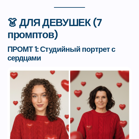
👗 ДЛЯ ДЕВУШЕК (7
промптов)
ПРОМТ 1: Студийный портрет с
сердцами