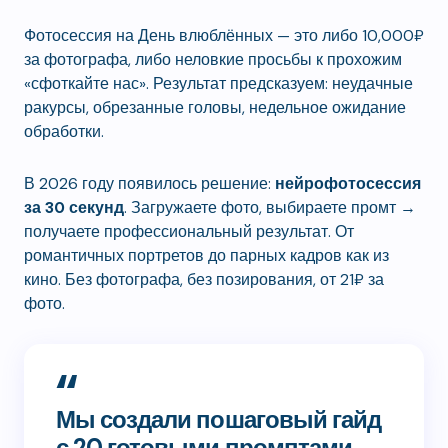
Фотосессия на День влюблённых — это либо 10,000₽
за фотографа, либо неловкие просьбы к прохожим
«сфоткайте нас». Результат предсказуем: неудачные
ракурсы, обрезанные головы, недельное ожидание
обработки.
В 2026 году появилось решение:
нейрофотосессия
за 30 секунд
. Загружаете фото, выбираете промт →
получаете профессиональный результат. От
романтичных портретов до парных кадров как из
кино. Без фотографа, без позирования, от 21₽ за
фото.
Мы создали
пошаговый гайд
с 20 готовыми промптами