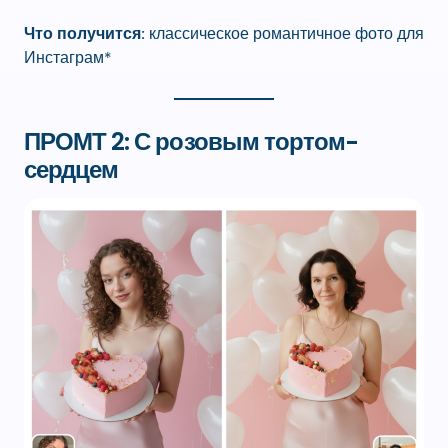
Что получится:
классическое романтичное фото для
Инстаграм*
ПРОМТ 2: С розовым тортом-
сердцем